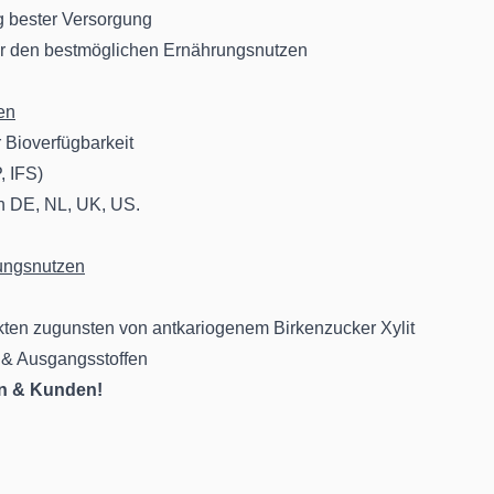
g bester Versorgung
ür den bestmöglichen Ernährungsnutzen
ben
 Bioverfügbarkeit
, IFS)
n DE, NL, UK, US.
rungsnutzen
kten zugunsten von antkariogenem Birkenzucker Xylit
 & Ausgangsstoffen
en & Kunden!