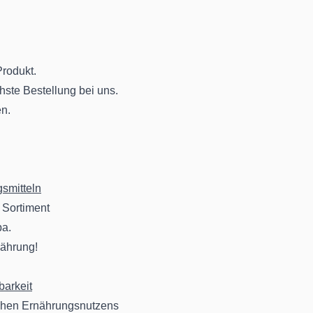
rodukt.
hste Bestellung bei uns.
en.
smitteln
 Sortiment
pa.
nährung!
barkeit
ichen Ernährungsnutzens