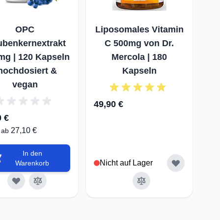
OPC
Liposomales Vitamin
ubenkernextrakt
C 500mg von Dr.
mg | 120 Kapseln
Mercola | 180
 hochdosiert &
Kapseln
vegan
49,90 €
0 €
27,10 €
 ab
In den
Nicht auf Lager
Warenkorb