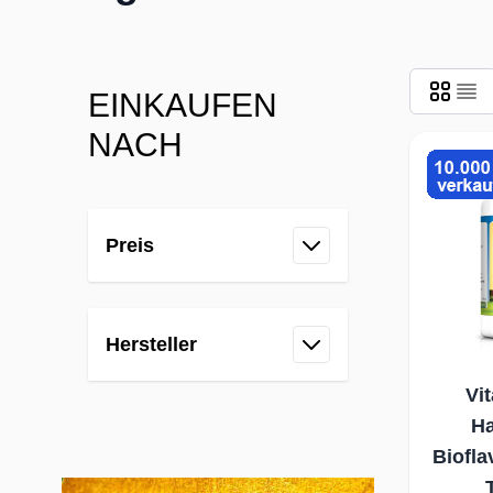
EINKAUFEN
NACH
Skip to product list
Preis
filter
Hersteller
filter
Vi
Ha
Biofla