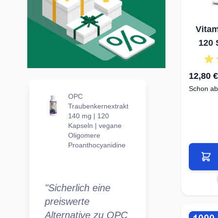
Vitam
120 
12,80 €
Schon ab
OPC
Traubenkernextrakt
140 mg | 120
Kapseln | vegane
Oligomere
Proanthocyanidine
"Sicherlich eine
preiswerte
Alternative zu OPC