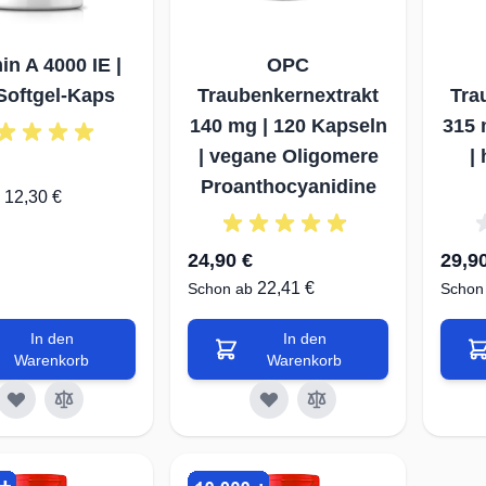
in A 4000 IE |
OPC
Softgel-Kaps
Traubenkernextrakt
Tra
140 mg | 120 Kapseln
315 
| vegane Oligomere
|
Proanthocyanidine
12,30 €
24,90 €
29,9
22,41 €
Schon ab
Schon
In den
In den
Warenkorb
Warenkorb