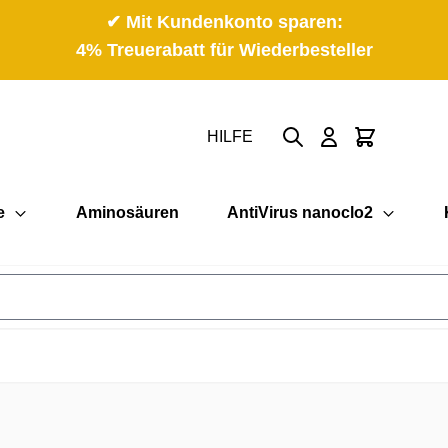
✔ Mit Kundenkonto sparen:
4% Treuerabatt für Wiederbesteller
Suche
Cart
HILFE
e
Aminosäuren
AntiVirus nanoclo2