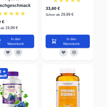
rschgeschmack
33,60 €
29,99 €
Schon ab
0 €
19,99 €
 ab
In den
In den
Warenkorb
Warenkorb