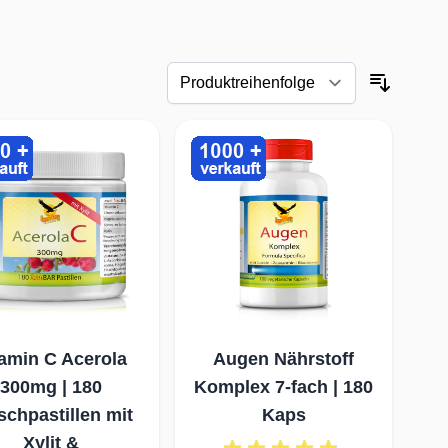
tamin C Acerola
Augen Nährstoff
300mg | 180
Komplex 7-fach | 180
schpastillen mit
Kaps
Xylit &