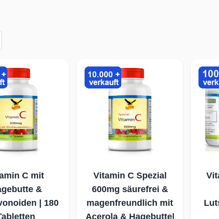
tamin C mit
Vitamin C Spezial
Vi
gebutte &
600mg säurefrei &
vonoiden | 180
magenfreundlich mit
Lut
Tabletten
Acerola & Hagebutte|