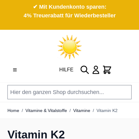
✔ Mit Kundenkonto sparen:
4% Treuerabatt für Wiederbesteller
Direkt zum Inhalt
Suche
Cart
HILFE
Home
/
Vitamine & Vitalstoffe
/
Vitamine
/
Vitamin K2
Vitamin K2