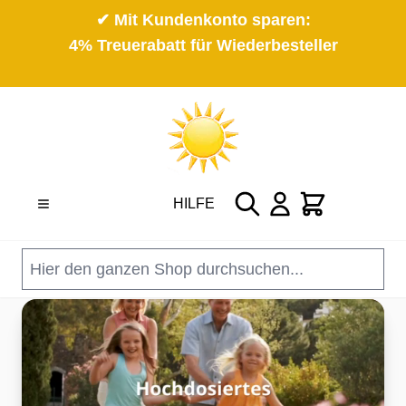
✔ Mit Kundenkonto sparen:
4% Treuerabatt für Wiederbesteller
Direkt zum Inhalt
Suche
Cart
HILFE