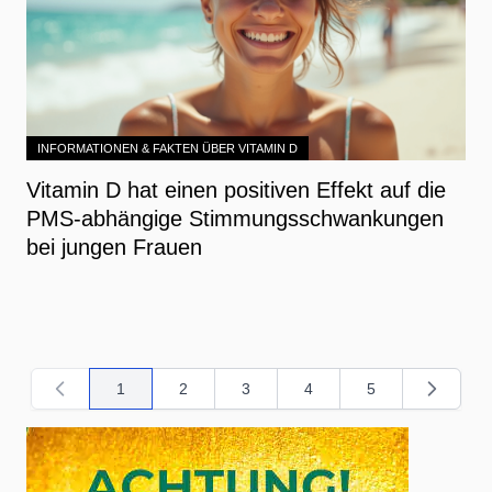
INFORMATIONEN & FAKTEN ÜBER VITAMIN D
Vitamin D hat einen positiven Effekt auf die
PMS-abhängige Stimmungsschwankungen
bei jungen Frauen
1
2
3
4
5
Sie lesen gerade Seite
Seite
Seite
Seite
Seite