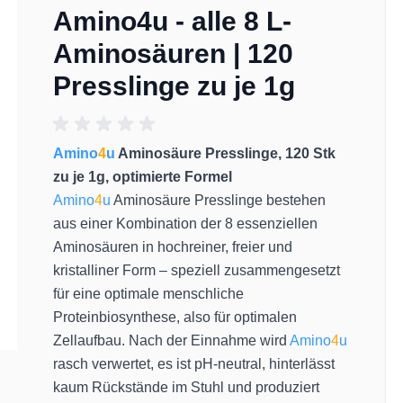
Amino4u - alle 8 L-
Aminosäuren | 120
Presslinge zu je 1g
Amino
4
u
Aminosäure Presslinge, 12
0 Stk
zu je 1g, optimierte Formel
Amino
4
u
Aminosäure Presslinge bestehen
aus einer Kombination der 8 essenziellen
Aminosäuren in hochreiner, freier und
kristalliner Form – speziell zusammengesetzt
für eine optimale menschliche
Proteinbiosynthese, also für optimalen
Zellaufbau. Nach der Einnahme wird
Amino
4
u
rasch verwertet, es ist pH-neutral, hinterlässt
kaum Rückstände im Stuhl und produziert
 image
View larger image
View larger image