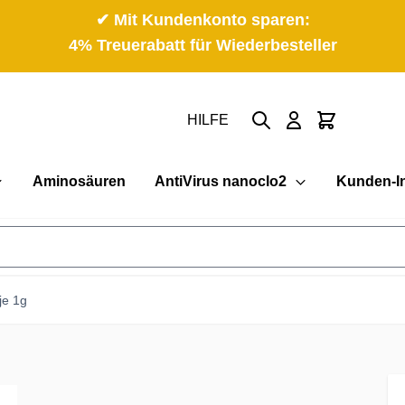
✔ Mit Kundenkonto sparen:
4% Treuerabatt für Wiederbesteller
Suche
Cart
HILFE
Aminosäuren
AntiVirus nanoclo2
Kunden-I
je 1g