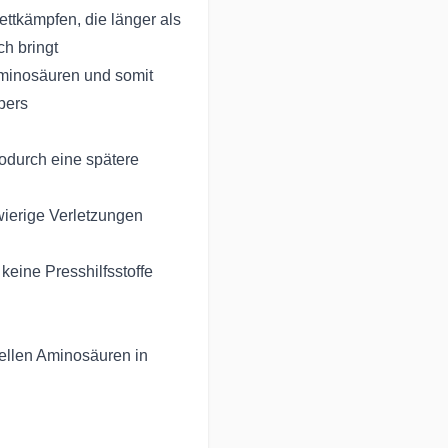
ettkämpfen, die länger als
Über 
ch bringt
Nahru
Aminosäuren und somit
pers
✔best
Produ
odurch eine spätere
✔durc
d
Europ
wierige Verletzungen
✔Gewi
Ernäh
keine Presshilfsstoffe
Hochw
Biove
ellen Aminosäuren in
✔Ausw
bestm
✔opti