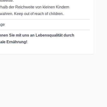
sweise.
halb der Reichweite von kleinen Kindern
wahren. Keep out of reach of children.
age
nen Sie mit uns an Lebensqualität durch
ale Ernährung!
Jahrzehnten helfen wir & unsere Partner dabei, die
rung unserer Kunden zu optimieren:
nlicher Kundenservice
 qualifiziertes Team kümmert sich persönlich um Ihre
he, Bestellungen & Anfragen
fonische Kundenbetreuung