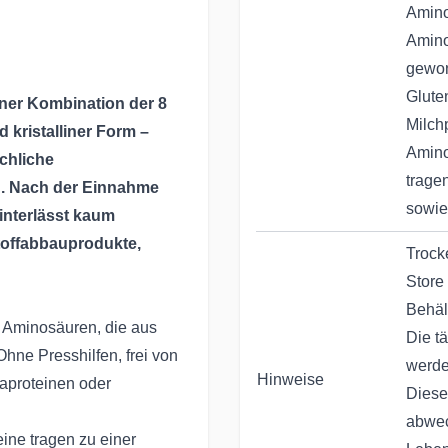
Amino
Amino
gewon
Glute
ner Kombination der 8
Milch
 kristalliner Form –
Amino
chliche
trage
au. Nach der Einnahme
sowie
hinterlässt kaum
toffabbauprodukte,
Trock
Store 
Behäl
 Aminosäuren, die aus
Die t
ne Presshilfen, frei von
werde
Hinweise
japroteinen oder
Diese
abwec
ine tragen zu einer