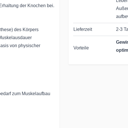
Leben
rhaltung der Knochen bei.
Außer
aufbe
Lieferzeit
2-3 T
nthese) des Körpers
 Muskelausdauer
Gewin
Basis von physischer
Vorteile
optim
Seit 
Ernäh
sbedarf zum Muskelaufbau
Persö
Unser
Wünsc
✔Tele