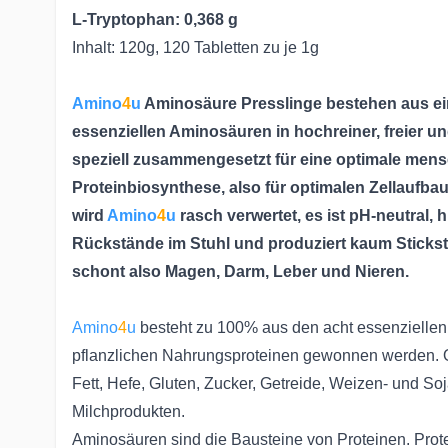
L-Tryptophan: 0,368 g
Inhalt: 120g, 120 Tabletten zu je 1g
Amino
4
u
Aminosäure Presslinge bestehen aus ei
essenziellen Aminosäuren in hochreiner, freier und
speziell zusammengesetzt für eine optimale mens
Proteinbiosynthese, also für optimalen Zellaufb
wird
Amino
4
u
rasch verwertet, es ist pH-neutral, 
Rückstände im Stuhl und produziert kaum Sticks
schont also Magen, Darm, Leber und Nieren.
Amino
4
u
besteht zu 100% aus den acht essenziellen
pflanzlichen Nahrungsproteinen gewonnen werden. Oh
Fett, Hefe, Gluten, Zucker, Getreide, Weizen- und So
Milchprodukten.
Aminosäuren sind die Bausteine von Proteinen. Prote