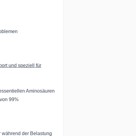
✔Frag
Chat-
✔Kauf
roblemen
Der K
✔Geme
ort und speziell für
jedem
✔Für 
nächs
 essentiellen Aminosäuren
✔Inte
von 99%
Köpfc
✔Güns
g
Einka
✔Kein 
ar während der Belastung