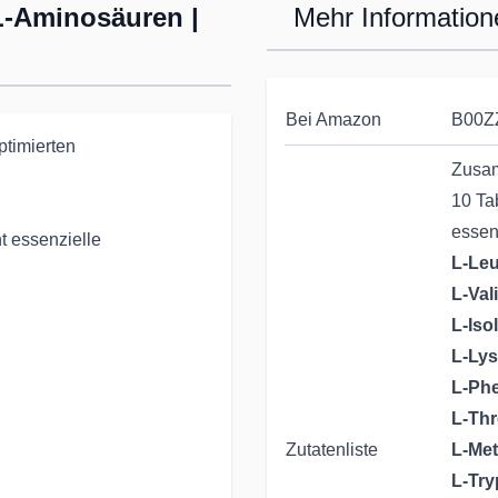
L-Aminosäuren |
Mehr Information
Bei Amazon
B00Z
ptimierten
Zusa
10 Ta
essen
t essenzielle
L-Leu
L-Val
L-Iso
L-Lys
L-Phe
L-Thr
Zutatenliste
L-Met
L-Try