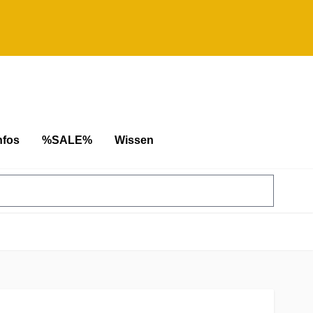
nfos
%SALE%
Wissen