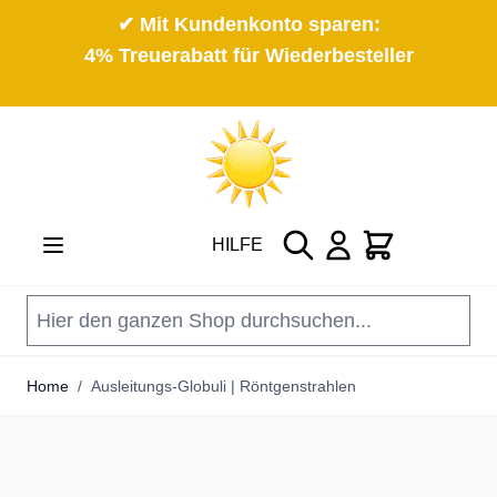
✔ Mit Kundenkonto sparen:
4% Treuerabatt für Wiederbesteller
Direkt zum Inhalt
Suche
Cart
HILFE
Home
/
Ausleitungs-Globuli | Röntgenstrahlen