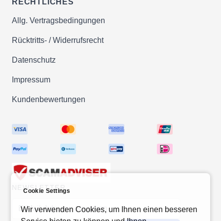
RECHTLICHES
Ihr Feedback zu jedem Produkt.
Allg. Vertragsbedingungen
✔Für jede Bestellung erhalten Sie
Treueguthaben für Ihre nächste
Rücktritts- / Widerrufsrecht
Bestellung bei uns.
Datenschutz
✔Interessante Rabatte &
Staffelpreise - Sparen durch
Impressum
Köpfchen.
Kundenbewertungen
✔Günstige Preise & Eigenmarken
durch weltweiten Einkauf
✔Kein Mindestbestellwert - testen Sie
lieber erst einmal.
Über 20 Jahre Erfahrung bei
NEWSLETTER
Vitaminen &
Cookie Settings
Nahrungsergänzungsmitteln
E-Mail-Adresse
Wir verwenden Cookies, um Ihnen einen besseren