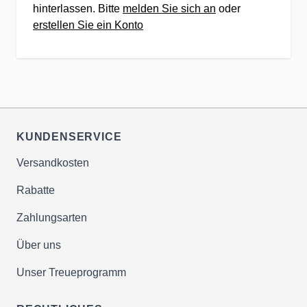
hinterlassen. Bitte
melden Sie sich an
oder
erstellen Sie ein Konto
Persönlicher Kundenservice
Unser qualifiziertes Team kümmert
sich persönlich um Ihre Wünsche,
Bestellungen & Anfragen
✔Telefonische Kundenbetreuung
KUNDENSERVICE
✔Fragen Sie uns direkt vom
Versandkosten
Mobilgerät o. Computer per Chat-
Dialog an.
Rabatte
✔Kauf ohne Risiko - 14 Tage
Zahlungsarten
Rückgaberecht
Über uns
Der Kunde im Mittelpunkt
Unser Treueprogramm
✔Gemeinsam besser - wir prämieren