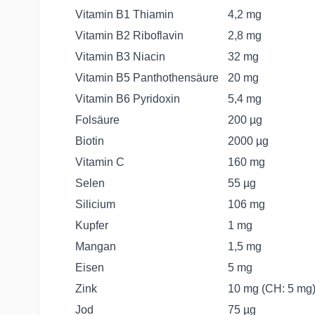
Vitamin B1 Thiamin
4,2 mg
Vitamin B2 Riboflavin
2,8 mg
Vitamin B3 Niacin
32 mg
Vitamin B5 Panthothensäure
20 mg
Vitamin B6 Pyridoxin
5,4 mg
Folsäure
200 µg
Biotin
2000 µg
Vitamin C
160 mg
Selen
55 µg
Silicium
106 mg
Kupfer
1 mg
Mangan
1,5 mg
Eisen
5 mg
Zink
10 mg (CH: 5 mg
Jod
75 µg