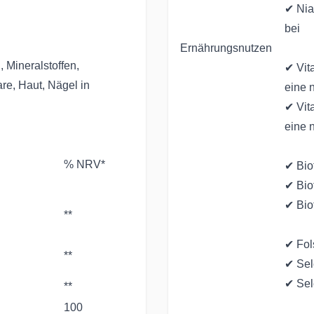
✔ Nia
bei
Ernährungsnutzen
 Mineralstoffen,
✔ Vit
re, Haut, Nägel in
eine 
✔ Vit
eine 
% NRV*
✔ Bio
✔ Bio
✔ Bio
**
✔ Fol
**
✔ Sel
✔ Sel
**
100