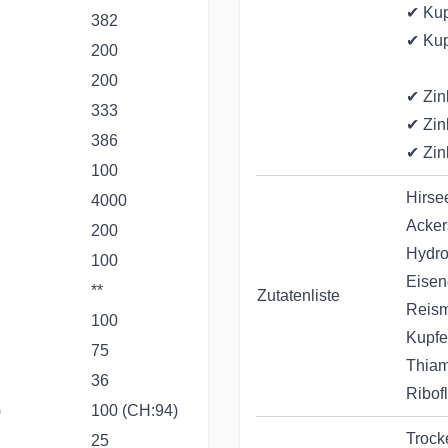
✔ Kup
382
✔ Kup
200
200
✔ Zin
333
✔ Zin
386
✔ Zin
100
Hirse
4000
Acker
200
Hydro
100
Eisen
**
Zutatenliste
Reism
100
Kupfe
75
Thiam
36
Ribof
)
100 (CH:94)
Trock
25