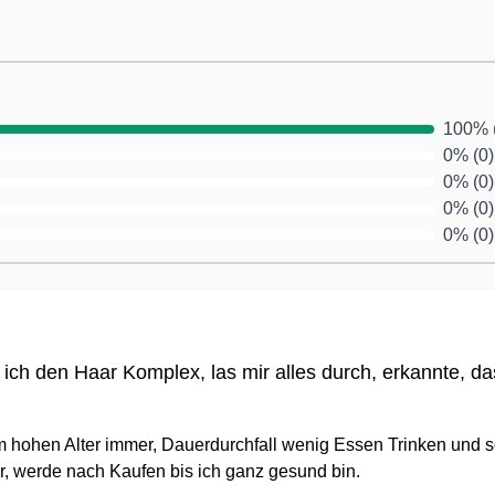
Ernäh
Persö
100% 
Unser
0% (0)
Wünsc
0% (0)
✔Tele
0% (0)
✔Frag
0% (0)
Chat-
✔Kauf
Der K
 ich den Haar Komplex, las mir alles durch, erkannte, da
✔Geme
jedem
 hohen Alter immer, Dauerdurchfall wenig Essen Trinken und s
er, werde nach Kaufen bis ich ganz gesund bin.
✔Für 