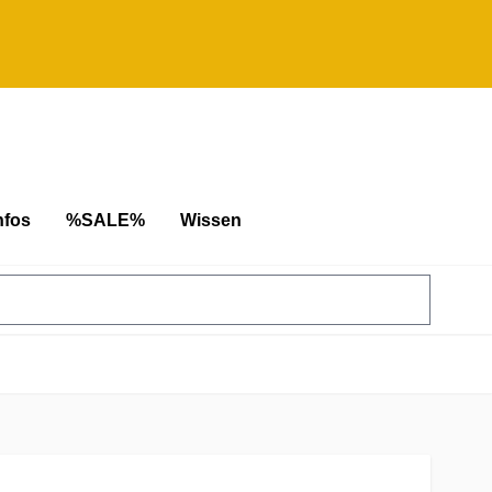
nfos
%SALE%
Wissen