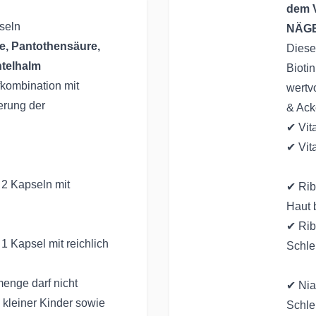
dem 
seln
NÄGE
rde, Pantothensäure,
Diese
htelhalm
Bioti
fkombination mit
wertv
erung der
& Ack
✔ Vit
✔ Vit
 2 Kapseln mit
✔ Rib
Haut 
✔ Rib
1 Kapsel mit reichlich
Schle
enge darf nicht
✔ Nia
 kleiner Kinder sowie
Schle