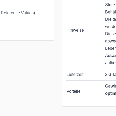
Store 
Behäl
t Reference Values)
Die t
werde
Hinweise
Diese
abwec
Leben
Außer
aufbe
Lieferzeit
2-3 T
Gewin
Vorteile
optim
Seit 