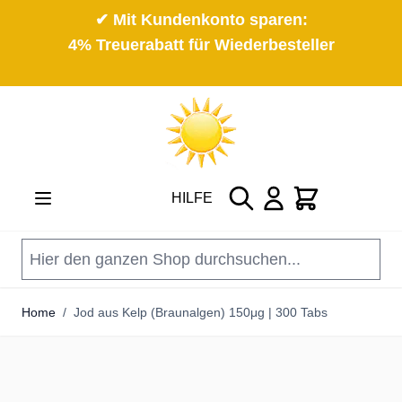
✔ Mit Kundenkonto sparen:
4% Treuerabatt für Wiederbesteller
Direkt zum Inhalt
Suche
Cart
HILFE
Home
/
Jod aus Kelp (Braunalgen) 150μg | 300 Tabs