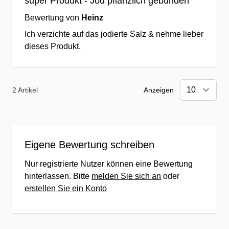
super Produkt - Jod pflanzlich gebunden
Bewertung von
Heinz
✔Gemeinsam besser - wir
Ich verzichte auf das jodierte Salz & nehme lieber
prämieren Ihr Feedback zu
dieses Produkt.
jedem Produkt.
✔Für jede Bestellung erhalten
Sie Treueguthaben für Ihre
2 Artikel
Anzeigen
nächste Bestellung bei uns.
✔Interessante Rabatte &
Staffelpreise - Sparen durch
Köpfchen.
Eigene Bewertung schreiben
✔Günstige Preise &
Nur registrierte Nutzer können eine Bewertung
Eigenmarken durch weltweiten
hinterlassen. Bitte
melden Sie sich an
oder
Einkauf
erstellen Sie ein Konto
✔Kein Mindestbestellwert -
testen Sie lieber erst einmal.