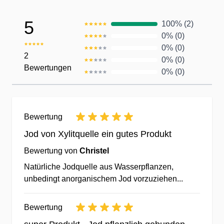
5
100% (2)
Persönlicher Kundenservice
0% (0)
0% (0)
Unser qualifiziertes Team
2
0% (0)
Bewertungen
kümmert sich persönlich um
0% (0)
Ihre Wünsche, Bestellungen &
Anfragen
✔Telefonische
Bewertung
Kundenbetreuung
Jod von Xylitquelle ein gutes Produkt
✔Fragen Sie uns direkt vom
Bewertung von
Christel
Mobilgerät o. Computer per
Chat-Dialog an.
Natürliche Jodquelle aus Wasserpflanzen,
unbedingt anorganischem Jod vorzuziehen...
✔Kauf ohne Risiko - 14 Tage
Rückgaberecht
Bewertung
Der Kunde im Mittelpunkt