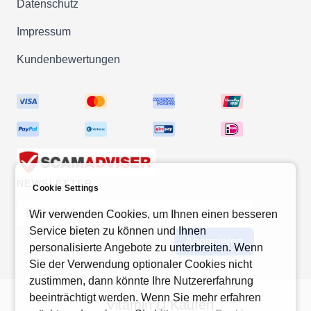
Datenschutz
Bioverfügbarkeit
Impressum
✔Auswahl optimaler Wirkstoffe
Kundenbewertungen
zur Erreichung des
bestmöglichen
Ernährungsnutzens
✔optimale Bioverfügbarkeit der
Ausgangsstoffe zur Erreichung
bester Versorgung
NEWSLETTER
Cookie Settings
✔Überprüfung der Rezepturen
E-Mail-Adresse
durch Lebensmittelgutachter für
Wir verwenden Cookies, um Ihnen einen besseren
den bestmöglichen
Service bieten zu können und Ihnen
Abonnieren
personalisierte Angebote zu unterbreiten. Wenn
Ernährungsnutzen
Sie der Verwendung optionaler Cookies nicht
zustimmen, dann könnte Ihre Nutzererfahrung
Herstellung in innovativen &
beeinträchtigt werden. Wenn Sie mehr erfahren
Vitamin D Kaufen
zertifizierten