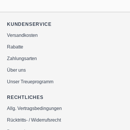
Über 20 Jahre Erfahrung bei
Vitaminen &
Nahrungsergänzungsmitteln
KUNDENSERVICE
Versandkosten
✔beständige Fortentwicklung &
Rabatte
Optimierung von Produkten &
Sortiment
Zahlungsarten
✔durch Kommunikation mit
Über uns
10.000-den Kunden in ganz
Europa.
Unser Treueprogramm
✔Gewinnen Sie mit uns an
Lebensqualität durch optimale
RECHTLICHES
Ernährung!
Allg. Vertragsbedingungen
Rücktritts- / Widerrufsrecht
Hochwertige Rohstoffe bester
Qualität mit optimaler