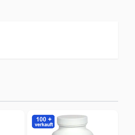
nlicher Kundenservice
 qualifiziertes Team kümmert sich persönlich um Ihre
he, Bestellungen & Anfragen
fonische Kundenbetreuung
en Sie uns direkt vom Mobilgerät o. Computer per
Dialog an.
 ohne Risiko - 14 Tage Rückgaberecht
unde im Mittelpunkt
insam besser - wir prämieren Ihr Feedback zu
 Produkt.
jede Bestellung erhalten Sie Treueguthaben für Ihre
te Bestellung bei uns.