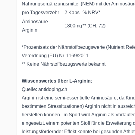
Nahrungsergänzungsmittel (NEM) mit der Aminosäure
pro Tagesverzehr
2 Kaps
% NRV*
Aminosäure
1800mg
** (CH: 72)
Arginin
*Prozentsatz der Nährstoffbezugswerte (Nutrient Ref
Verordnung (EU) Nr. 1169/2011
** Keine Nährstoffbezugswerte bekannt
Wissenswertes über L-Arginin:
Quelle: antidoping.ch
Arginin ist eine semi-essentielle Aminosäure, da Ki
bestimmten Stressituationen) Arginin nicht in ausre
herstellen können. Im Sport wird Arginin als Vorläufe
eingesetzt, einem potenten Stoff für die Erweiterung 
leistungsfördernder Effekt konnte bei gesunden Athlet