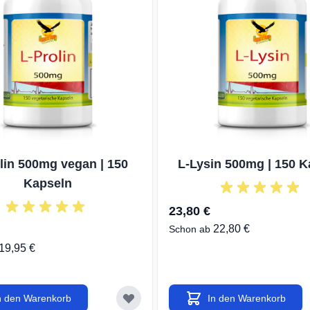
✔Inte
Köpfc
✔Güns
Einka
✔Kein 
Über 
Nahru
lin 500mg vegan | 150
L-Lysin 500mg | 150 K
Kapseln
✔best
23,80 €
Produ
22,80 €
Schon ab
✔durc
19,95 €
Europ
✔Gewi
Ernäh
n den Warenkorb
In den Warenkorb