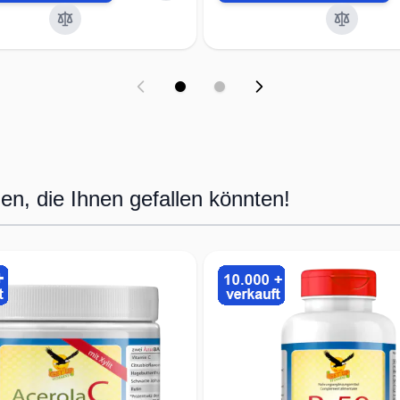
Hochw
Biove
✔Ausw
bestm
✔opti
Errei
n, die Ihnen gefallen könnten!
✔Über
Leben
Ernäh
Herste
Leben
✔ausg
hoher