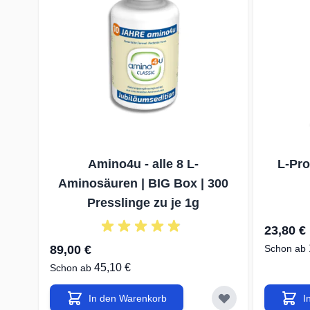
Amino4u - alle 8 L-
L-Pro
Aminosäuren | BIG Box | 300
Presslinge zu je 1g
23,80 €
89,00 €
Schon ab
45,10 €
Schon ab
In den Warenkorb
I