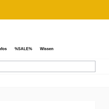
nfos
%SALE%
Wissen