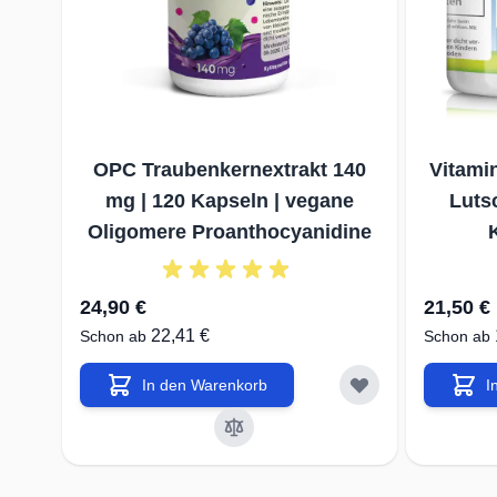
i
OPC Traubenkernextrakt 140
Vitami
mg | 120 Kapseln | vegane
Lutsc
Oligomere Proanthocyanidine
24,90 €
21,50 €
22,41 €
Schon ab
Schon ab
In den Warenkorb
I