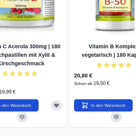
✔unte
GMP, 
✔hygi
Produ
n C Acerola 300mg | 180
Vitamin B Komplex
Wir v
hpastillen mit Xylit &
vegetarisch | 180 Ka
Ernäh
Kirschgeschmack
20,80 €
✔Verzi
19,50 €
Schon ab
✔kons
19,99 €
Produ
Xylit
n den Warenkorb
In den Warenkorb
✔auss
Zutat
Unser
Kund