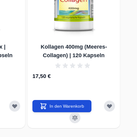
r Beachtung höchster Qualitätsstandards (HACCP,
IFS)
enisch produziert auf modernsten
ktionsanlagen in DE, NL, UK, US.
 |
Kollagen 400mg (Meeres-
erzichten auf unnötige Zutaten & Hilfsstoffe ohne
pseln
Collagen) | 120 Kapseln
rungsnutzen
17,50 €
cht auf verdächtige Farb-, Hilfs- & Füllstoffe
equenter Verzicht auf Zucker & Fructose in allen
kten zugunsten von antkariogenem Birkenzucker
In den Warenkorb
chliessliche Verwendung von gentechnikfreien
en & Ausgangsstoffen
 Ziel: Der gesunde, top ernährte & zufriedene
e!