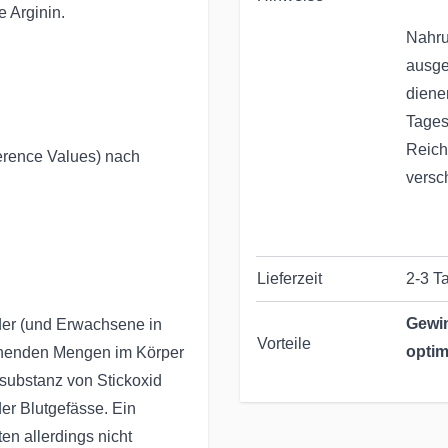
 Arginin.
Nahru
ausge
diene
Tages
Reich
erence Values) nach
versc
Lieferzeit
2-3 T
Gewin
nder (und Erwachsene in
Vorteile
optim
ichenden Mengen im Körper
rsubstanz von Stickoxid
der Blutgefässe. Ein
Seit 
en allerdings nicht
Ernäh