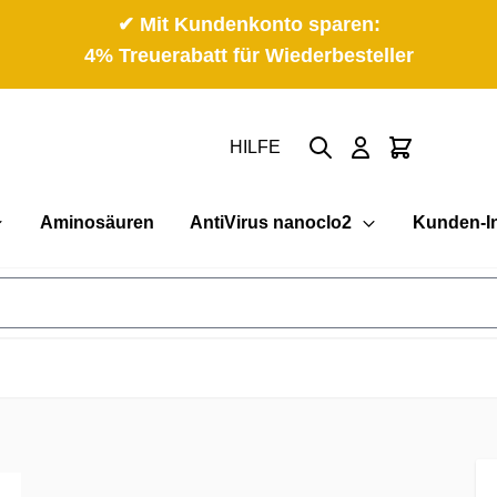
✔ Mit Kundenkonto sparen:
4% Treuerabatt für Wiederbesteller
Suche
Cart
HILFE
Aminosäuren
AntiVirus nanoclo2
Kunden-I