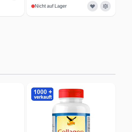
Nicht auf Lager
ertige Rohstoffe bester Qualität mit optimaler
rfügbarkeit
ahl optimaler Wirkstoffe zur Erreichung des
öglichen Ernährungsnutzens
male Bioverfügbarkeit der Ausgangsstoffe zur
chung bester Versorgung
prüfung der Rezepturen durch
smittelgutachter für den bestmöglichen
rungsnutzen
llung in innovativen & zertifizierten
smittelbetrieben
ewählte Rohstoffe renommierter Produzenten mit
 Bioverfügbarkeit