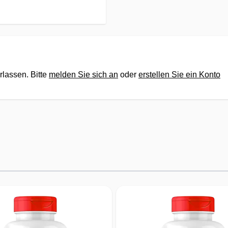
Persö
Unser
Wünsc
rlassen. Bitte
melden Sie sich an
oder
erstellen Sie ein Konto
✔Tele
✔Frag
Chat-
✔Kauf
Der K
✔Geme
jedem
✔Für 
nächs