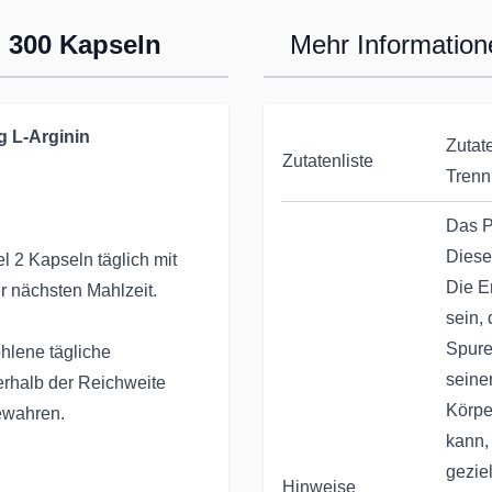
| 300 Kapseln
Mehr Information
g L-Arginin
Zutate
Zutatenliste
Trenn
Das P
Diese
 2 Kapseln täglich mit
Die E
r nächsten Mahlzeit.
sein,
Spure
hlene tägliche
seine
erhalb der Reichweite
Körper
bewahren.
kann,
gezie
Hinweise