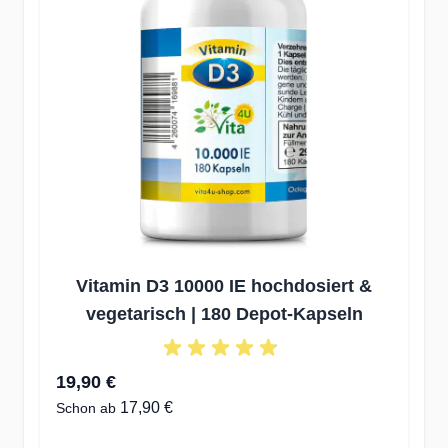
Vitamin D3 10000 IE hochdosiert &
V
vegetarisch | 180 Depot-Kapseln
19,90 €
1
17,90 €
Schon ab
Sc