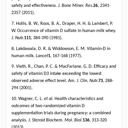
safety and effectiveness.
J. Bone Miner. Res.
26
, 2341-
2357 (2011).
7. Hollis, B. W., Roos, B. A., Draper, H. H. & Lambert, P.
W. Occurrence of vitamin D sulfate in human milk whey.
J. Nutr.
111
, 384-390 (1981).
8. Lakdawala, D. R. & Widdowson, E. M. Vitamin-D in
human milk.
Lancet
1
, 167-168 (1977).
9. Vieth, R., Chan, P. C. & MacFarlane, G. D. Efficacy and
safety of vitamin D3 intake exceeding the lowest
observed adverse effect level.
Am. J. Clin. Nutr.
73
, 288-
294 (2001).
10. Wagner, C. L.
et al.
Health characteristics and
outcomes of two randomized vitamin D
supplementation trials during pregnancy: a combined
analysis.
J. Steroid Biochem. Mol. Biol.
136
, 313-320
(2013).