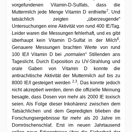
vorgefundenen Vitamin-D-Sulfats, dass die
7
Muttermilch jede Menge Vitamin D enthielte
. Und
tatsächlich zeigten „überzeugende“
Untersuchungen eine Aktivität von rund 400 IE/Tag.
Leider waren die Messungen fehlerhaft, und es gibt
6
überhaupt kein Vitamin D-Sulfat in der Milch
.
Genauere Messungen brachten Werte von rund
100 IE/l Vitamin D bei „normalen“ Stillenden ans
Tageslicht. Durch Exposition zu UV-Strahlung und
orale Gaben von Vitamin D konnte die
antirachitische Aktivität der Muttermilch auf bis zu
2,3
8000 IE/l gesteigert werden
. Das konnte jedoch
nicht akzeptiert werden, denn die offizielle Meinung
besagte, dass Dosen von mehr als 2000 IE toxisch
seien. Als Folge dieser Inkohärenz zwischen dem
Tatsächlichen und dem Gepredigten blieben die
Forschungsergebnisse für mehr als 20 Jahre im
Dornröschenschlaf. Erst im neuen Jahrtausend