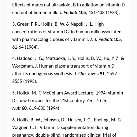
Effects of maternal ultraviolet B irradiation on vitamin D
content of human milk.
J. Pediatr.
105
, 431-433 (1984).
3. Greer, F. R., Hollis, B. W. & Napoli, J. L. High
concentrations of vitamin D2 in human milk associated
with pharmacologic doses of vitamin D2.
J. Pediatr.
105
,
61-64 (1984).
4. Haddad, J. G., Matsuoka, L. Y., Hollis, B. W., Hu, Y. Z. &
Wortsman, J. Human plasma transport of vitamin D
after its endogenous synthesis.
J. Clin. Invest
91
, 2552-
2555 (1993).
5. Holick, M. F. McCollum Award Lecture, 1994: vitamin
D--new horizons for the 21st century.
Am. J. Clin.
Nutr.
60
, 619-630 (1994).
6. Hollis, B. W., Johnson, D., Hulsey, T. C., Ebeling, M. &
Wagner, C. L. Vitamin D supplementation during
pregnancy: double-blind, randomized clinical trial of