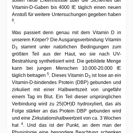
sollen neue Erkenntnisse über die Sicherheit der
Vitamin-D-Gaben bis 4000 IE täglich einen neuen
Anstoß für weitere Untersuchungen gegeben haben
8
.
Was passiert denn genau mit dem Vitamin D in
unserem Körper? Die Ausgangsverbindung Vitamin
D
stammt unter natürlichen Bedingungen zum
3
größten Teil aus der Haut, wo sie nach UV-
Bestrahlung synthetisiert wird. Die gebildete Menge
kann bei jungen Menschen 10.000-20.000 IE
5
täglich betragen
. Dieses Vitamin D
ist lose an ein
3
Vitamin-D-bindendes Protein (DBP) gebunden und
zirkuliert mit einer Halbwertszeit von ungefähr
einem Tag im Blut. Ein Teil dieser ursprünglichen
Verbindung wird zu 25(OH)D hydroxyliert, das als
Folge stärker an das Protein DBP gebunden wird
und eine Zirkulationshalbwertzeit von ca. 3 Wochen
4
hat
. Und das ist der Punkt, an dem man der
Physiologie eine besondere Beachtung schenken