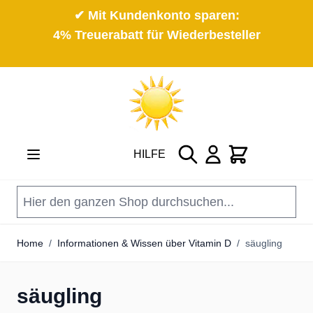
✔ Mit Kundenkonto sparen:
4% Treuerabatt für Wiederbesteller
Direkt zum Inhalt
Suche
Cart
HILFE
Home
/
Informationen & Wissen über Vitamin D
/
säugling
säugling