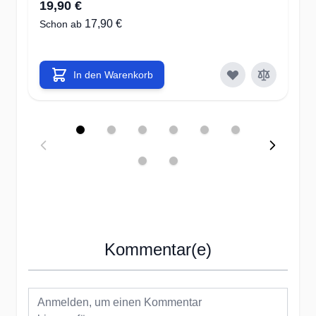
19,90 €
1
17,90 €
Schon ab
Sc
In den Warenkorb
Kommentar(e)