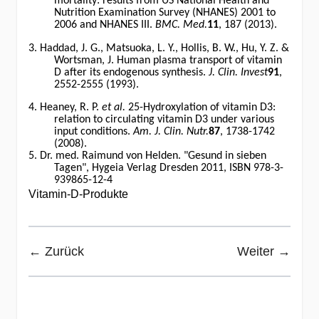
mortality: results from US National Health and
Nutrition Examination Survey (NHANES) 2001 to
2006 and NHANES III.
BMC. Med.
11
, 187 (2013).
3. Haddad, J. G., Matsuoka, L. Y., Hollis, B. W., Hu, Y. Z. &
Wortsman, J. Human plasma transport of vitamin
D after its endogenous synthesis.
J. Clin. Invest
91
,
2552-2555 (1993).
4. Heaney, R. P.
et al.
25-Hydroxylation of vitamin D3:
relation to circulating vitamin D3 under various
input conditions.
Am. J. Clin. Nutr.
87
, 1738-1742
(2008).
5. Dr. med. Raimund von Helden. "Gesund in sieben
Tagen", Hygeia Verlag Dresden 2011, ISBN 978-3-
939865-12-4
Vitamin-D-Produkte
← Zurück
Weiter →