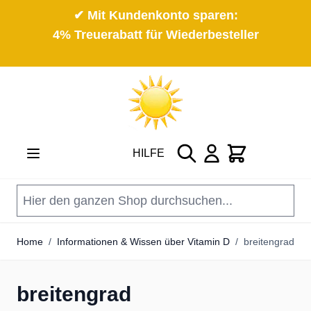
✔ Mit Kundenkonto sparen:
4% Treuerabatt für Wiederbesteller
Direkt zum Inhalt
Suche
Cart
HILFE
Home
/
Informationen & Wissen über Vitamin D
/
breitengrad
breitengrad