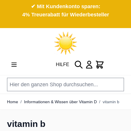
✔ Mit Kundenkonto sparen:
4% Treuerabatt für Wiederbesteller
Direkt zum Inhalt
Suche
Cart
HILFE
Home
/
Informationen & Wissen über Vitamin D
/
vitamin b
vitamin b