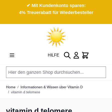
✔ Mit Kundenkonto sparen:
4% Treuerabatt für Wiederbesteller
Direkt zum Inhalt
Suche
Cart
HILFE
Home
/
Informationen & Wissen über Vitamin D
/
vitamin d telomere
vitamin d telomere