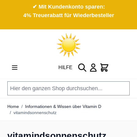
✔ Mit Kundenkonto sparen:
4% Treuerabatt für Wiederbesteller
Direkt zum Inhalt
Suche
Cart
HILFE
Home
/
Informationen & Wissen über Vitamin D
/
vitamindsonnenschutz
vitamindsonnenschutz