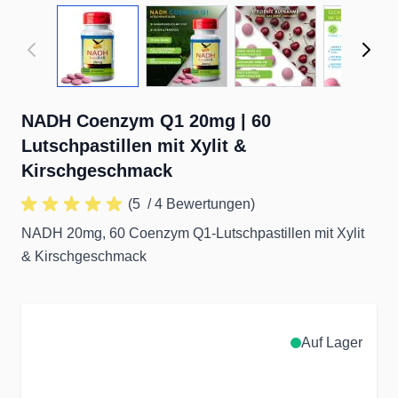
View larger image
View larger image
View larger image
View 
NADH Coenzym Q1 20mg | 60
Lutschpastillen mit Xylit &
Kirschgeschmack
(5
/ 4 Bewertungen)
NADH 20mg, 60 Coenzym Q1-Lutschpastillen mit Xylit
& Kirschgeschmack
Auf Lager