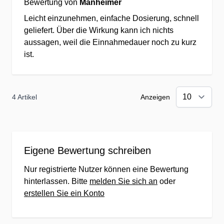
Bewertung von
Manheimer
✔Gewinnen Sie mit uns an
Leicht einzunehmen, einfache Dosierung, schnell
Lebensqualität durch optimale
geliefert. Über die Wirkung kann ich nichts
Ernährung!
aussagen, weil die Einnahmedauer noch zu kurz
ist.
Hochwertige Rohstoffe bester
Qualität mit optimaler
Bioverfügbarkeit
4 Artikel
Anzeigen
✔Auswahl optimaler Wirkstoffe zur
Erreichung des bestmöglichen
Ernährungsnutzens
Eigene Bewertung schreiben
✔optimale Bioverfügbarkeit der
Nur registrierte Nutzer können eine Bewertung
Ausgangsstoffe zur Erreichung bester
hinterlassen. Bitte
melden Sie sich an
oder
Versorgung
erstellen Sie ein Konto
✔Überprüfung der Rezepturen durch
Lebensmittelgutachter für den