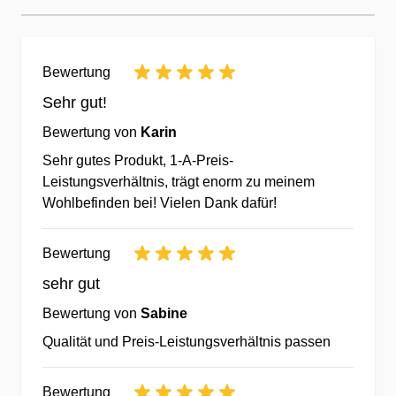
Bestellungen & Anfragen
✔Telefonische Kundenbetreuung
✔Fragen Sie uns direkt vom
Bewertung
Mobilgerät o. Computer per Chat-
Sehr gut!
Dialog an.
Bewertung von
Karin
✔Kauf ohne Risiko - 14 Tage
Rückgaberecht
Sehr gutes Produkt, 1-A-Preis-
Leistungsverhältnis, trägt enorm zu meinem
Wohlbefinden bei! Vielen Dank dafür!
Der Kunde im Mittelpunkt
Bewertung
✔Gemeinsam besser - wir prämieren
sehr gut
Ihr Feedback zu jedem Produkt.
✔Für jede Bestellung erhalten Sie
Bewertung von
Sabine
Treueguthaben für Ihre nächste
Qualität und Preis-Leistungsverhältnis passen
Bestellung bei uns.
✔Interessante Rabatte &
Bewertung