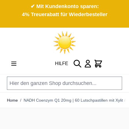
✔ Mit Kundenkonto sparen:
4% Treuerabatt für Wiederbesteller
Direkt zum Inhalt
Suche
Cart
HILFE
Home
/
NADH Coenzym Q1 20mg | 60 Lutschpastillen mit Xylit &