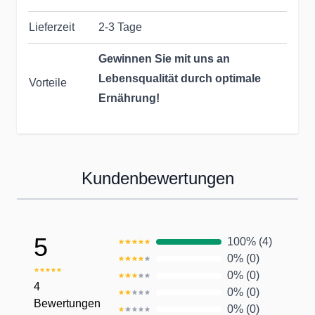
Lieferzeit
2-3 Tage
Gewinnen Sie mit uns an
Lebensqualität durch optimale
Vorteile
Ernährung!
Seit Jahrzehnten helfen wir &
unsere Partner dabei, die
Kundenbewertungen
Ernährung unserer Kunden zu
optimieren:
5
100% (4)
Persönlicher Kundenservice
0% (0)
0% (0)
Unser qualifiziertes Team kümmert
4
0% (0)
Bewertungen
sich persönlich um Ihre Wünsche,
0% (0)