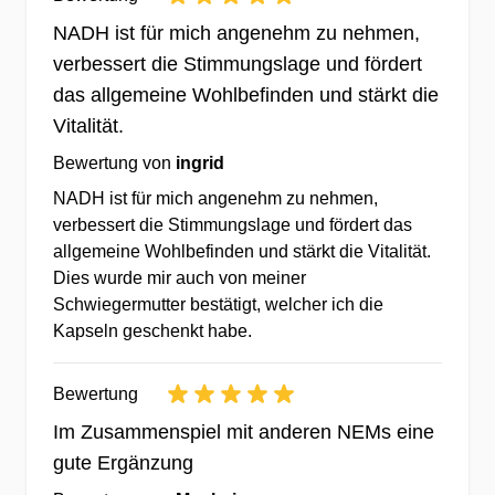
Staffelpreise - Sparen durch
NADH ist für mich angenehm zu nehmen,
Köpfchen.
verbessert die Stimmungslage und fördert
✔Günstige Preise & Eigenmarken
das allgemeine Wohlbefinden und stärkt die
durch weltweiten Einkauf
Vitalität.
✔Kein Mindestbestellwert - testen Sie
Bewertung von
ingrid
lieber erst einmal.
NADH ist für mich angenehm zu nehmen,
verbessert die Stimmungslage und fördert das
Über 20 Jahre Erfahrung bei
allgemeine Wohlbefinden und stärkt die Vitalität.
Vitaminen &
Dies wurde mir auch von meiner
Nahrungsergänzungsmitteln
Schwiegermutter bestätigt, welcher ich die
Kapseln geschenkt habe.
✔beständige Fortentwicklung &
Optimierung von Produkten &
Bewertung
Sortiment
Im Zusammenspiel mit anderen NEMs eine
✔durch Kommunikation mit 10.000-
gute Ergänzung
den Kunden in ganz Europa.