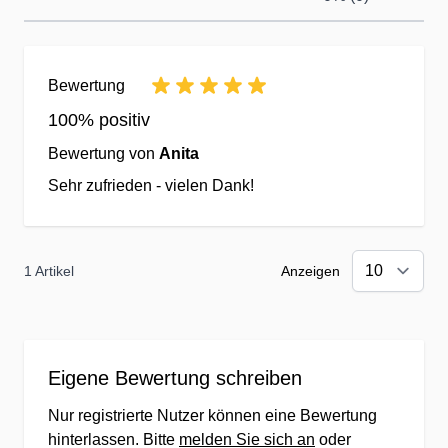
Ihre Wünsche, Bestellungen &
Anfragen
✔Telefonische
Bewertung
Kundenbetreuung
100% positiv
✔Fragen Sie uns direkt vom
Bewertung von
Anita
Mobilgerät o. Computer per
Chat-Dialog an.
Sehr zufrieden - vielen Dank!
✔Kauf ohne Risiko - 14 Tage
Rückgaberecht
1 Artikel
Anzeigen
Der Kunde im Mittelpunkt
✔Gemeinsam besser - wir
Eigene Bewertung schreiben
prämieren Ihr Feedback zu
jedem Produkt.
Nur registrierte Nutzer können eine Bewertung
✔Für jede Bestellung erhalten
hinterlassen. Bitte
melden Sie sich an
oder