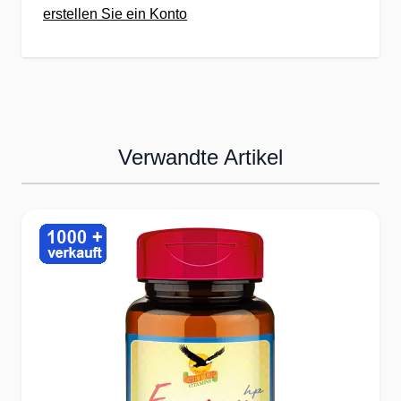
erstellen Sie ein Konto
Sie Treueguthaben für Ihre
nächste Bestellung bei uns.
✔Interessante Rabatte &
Staffelpreise - Sparen durch
Köpfchen.
✔Günstige Preise &
Verwandte Artikel
Eigenmarken durch weltweiten
Einkauf
✔Kein Mindestbestellwert -
Press to skip carousel
testen Sie lieber erst einmal.
Über 20 Jahre Erfahrung bei
Vitaminen &
Nahrungsergänzungsmitteln
✔beständige Fortentwicklung &