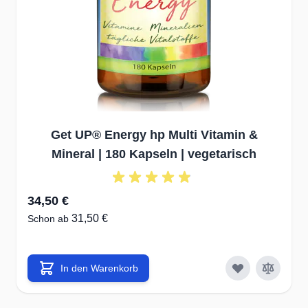
Optimierung von Produkten &
Sortiment
✔durch Kommunikation mit
10.000-den Kunden in ganz
Europa.
✔Gewinnen Sie mit uns an
Lebensqualität durch optimale
Get UP® Energy hp Multi Vitamin &
Ernährung!
Mineral | 180 Kapseln | vegetarisch
Hochwertige Rohstoffe bester
34,50 €
Qualität mit optimaler
31,50 €
Schon ab
Bioverfügbarkeit
✔Auswahl optimaler Wirkstoffe
In den Warenkorb
zur Erreichung des
bestmöglichen