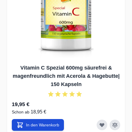
✔unter Beachtung höchster
Qualitätsstandards (HACCP,
GMP, IFS)
✔hygienisch produziert auf
modernsten
Produktionsanlagen in DE, NL,
UK, US.
Vitamin C Spezial 600mg säurefrei &
Wir verzichten auf unnötige
magenfreundlich mit Acerola & Hagebutte|
Zutaten & Hilfsstoffe ohne
150 Kapseln
Ernährungsnutzen
✔Verzicht auf verdächtige
19,95 €
18,95 €
Farb-, Hilfs- & Füllstoffe
Schon ab
✔konsequenter Verzicht auf
In den Warenkorb
Zucker & Fructose in allen