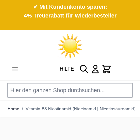
✔ Mit Kundenkonto sparen:
4% Treuerabatt für Wiederbesteller
Direkt zum Inhalt
Suche
Cart
HILFE
Home
/
Vitamin B3 Nicotinamid (Niacinamid | Nicotinsäureamid) 