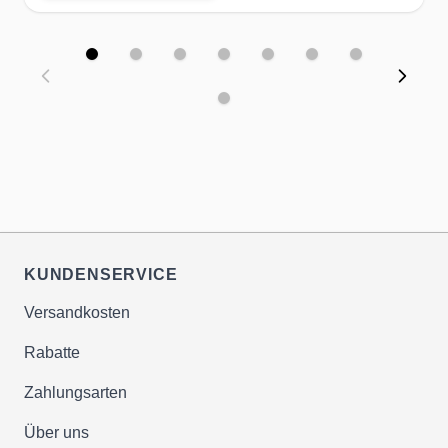
Produkten zugunsten von
antkariogenem Birkenzucker
Xylit
✔ausschliessliche Verwendung
von gentechnikfreien Zutaten &
Ausgangsstoffen
Unser Ziel: Der gesunde, top
ernährte & zufriedene Kunde!
KUNDENSERVICE
Versandkosten
Rabatte
Zahlungsarten
Über uns