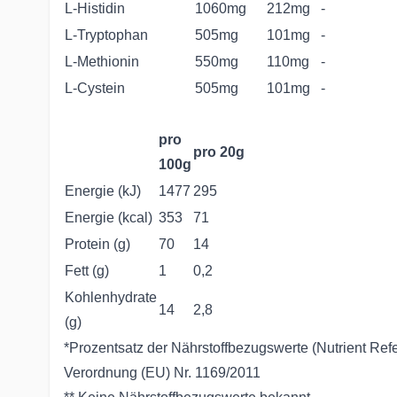
L-Histidin
1060mg
212mg
-
L-Tryptophan
505mg
101mg
-
L-Methionin
550mg
110mg
-
L-Cystein
505mg
101mg
-
pro
pro 20g
100g
Energie (kJ)
1477
295
Energie (kcal)
353
71
Protein (g)
70
14
Fett (g)
1
0,2
Kohlenhydrate
14
2,8
(g)
*Prozentsatz der Nährstoffbezugswerte (Nutrient Ref
Verordnung (EU) Nr. 1169/2011