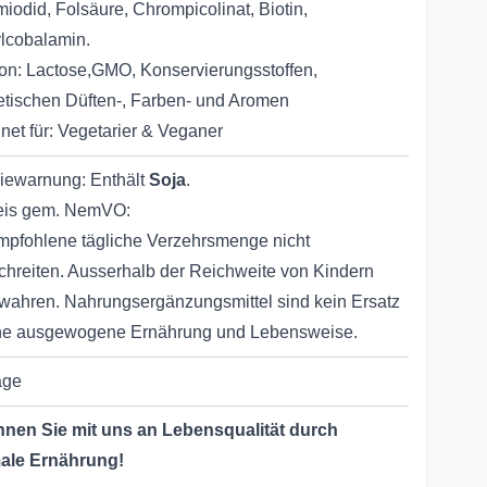
miodid, Folsäure, Chrompicolinat, Biotin,
lcobalamin.
von: Lactose,GMO, Konservierungsstoffen,
etischen Düften-, Farben- und Aromen
net für: Vegetarier & Veganer
giewarnung: Enthält
Soja
.
eis gem. NemVO:
mpfohlene tägliche Verzehrsmenge nicht
chreiten. Ausserhalb der Reichweite von Kindern
wahren. Nahrungsergänzungsmittel sind kein Ersatz
ine ausgewogene Ernährung und Lebensweise.
age
nen Sie mit uns an Lebensqualität durch
ale Ernährung!