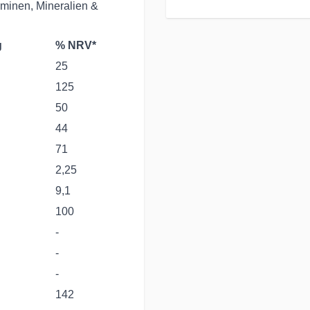
minen, Mineralien &
Seit 
g
% NRV*
Ernäh
25
125
Persö
50
Unser
44
Wünsc
71
✔Tele
2,25
✔Frag
9,1
Chat-
100
✔Kauf
-
-
Der K
-
142
✔Geme