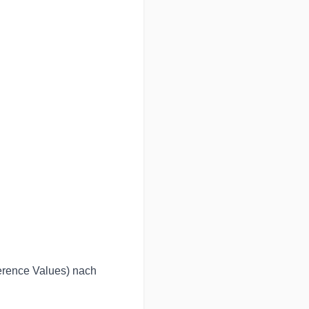
✔ausg
hoher
✔unte
GMP, 
✔hygi
Produ
Wir v
Ernäh
✔Verzi
✔kons
Produ
erence Values) nach
Xylit
✔auss