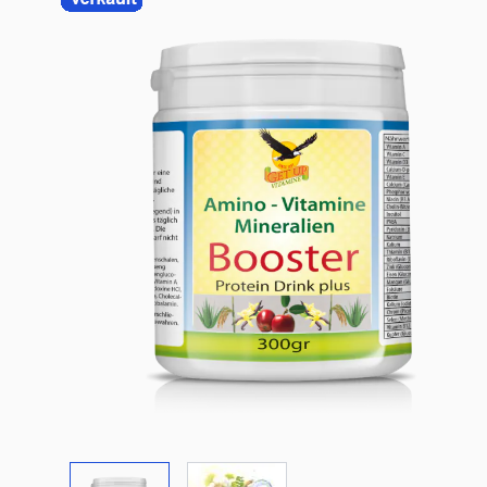
View larger image
View larger image