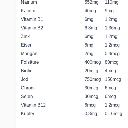
Natrium
552mg
110mg
Kalium
46mg
9mg
Vitamin B1
6mg
1,2mg
Vitamin B2
6,8mg
1,36mg
Zink
6mg
1,2mg
Eisen
6mg
1,2mcg
Mangan
2mg
0,4mcg
Folsäure
400mcg
80mcg
Biotin
20mcg
4mcg
Jod
750mcg
150mcg
Chrom
30mcg
6mcg
Selen
30mcg
6mcg
Vitamin B12
6mcg
1,2mcg
Kupfer
0,8mg
0,16mcg