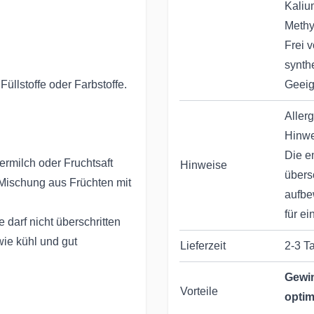
Kaliu
Methy
Frei 
synth
üllstoffe oder Farbstoffe.
Geeig
Aller
Hinw
Die e
ermilch oder Fruchtsaft
Hinweise
übers
 Mischung aus Früchten mit
aufbe
für e
arf nicht überschritten
ie kühl und gut
Lieferzeit
2-3 T
Gewin
Vorteile
optim