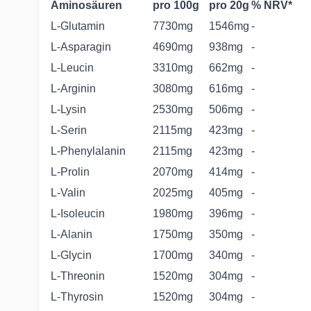
Aminosäuren
pro 100g
pro 20g
% NRV*
L-Glutamin
7730mg
1546mg
-
L-Asparagin
4690mg
938mg
-
L-Leucin
3310mg
662mg
-
L-Arginin
3080mg
616mg
-
L-Lysin
2530mg
506mg
-
L-Serin
2115mg
423mg
-
L-Phenylalanin
2115mg
423mg
-
L-Prolin
2070mg
414mg
-
L-Valin
2025mg
405mg
-
L-Isoleucin
1980mg
396mg
-
L-Alanin
1750mg
350mg
-
L-Glycin
1700mg
340mg
-
L-Threonin
1520mg
304mg
-
L-Thyrosin
1520mg
304mg
-