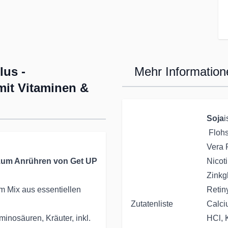
lus -
Mehr Information
mit Vitaminen &
Soja
i
Flohs
Vera 
 zum Anrühren von Get UP
Nicot
Zinkg
m Mix aus essentiellen
Retin
Zutatenliste
Calci
minosäuren, Kräuter, inkl.
HCl, 