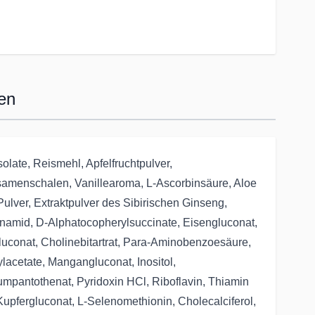
en
solate, Reismehl, Apfelfruchtpulver,
amenschalen, Vanillearoma, L-Ascorbinsäure, Aloe
Pulver, Extraktpulver des Sibirischen Ginseng,
inamid, D-Alphatocopherylsuccinate, Eisengluconat,
luconat, Cholinebitartrat, Para-Aminobenzoesäure,
ylacetate, Mangangluconat, Inositol,
umpantothenat, Pyridoxin HCl, Riboflavin, Thiamin
Kupfergluconat, L-Selenomethionin, Cholecalciferol,