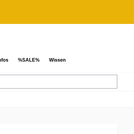
nfos
%SALE%
Wissen