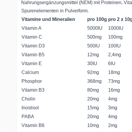
Nahrungsergänzungsmittel (NEM) mit Proteinen, Vita
Spurenelementen in Pulverform.
Vitamine und Mineralien
pro 100g
pro 2 x 10
Vitamin A
5000IU
1000IU
Vitamin C
500mg
100mg
Vitamin D3
500IU
100IU
Vitamin B5
12mg
2,4mg
Vitamin E
30IU
6IU
Calcium
92mg
18mg
Phosphor
368mg
73mg
Vitamin B3
80mg
16mg
Cholin
20mg
4mg
Inostisol
15mg
3mg
PABA
20mg
4mg
Vitamin B6
10mg
2mg