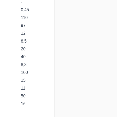
-
jedem
0,45
✔Für 
110
nächs
97
✔Inte
12
Köpfc
✔Güns
8,5
Einka
20
✔Kein 
40
8,3
Über 
100
Nahru
15
11
✔best
50
Produ
16
✔durc
Europ