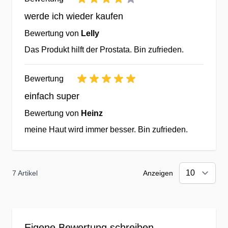
werde ich wieder kaufen
Herstellung in innovativen & zertifizierten
Bewertung von
Lelly
Lebensmittelbetrieben
Das Produkt hilft der Prostata. Bin zufrieden.
✔ausgewählte Rohstoffe renommierter
Bewertung
Produzenten mit hoher Bioverfügbarkeit
einfach super
✔unter Beachtung höchster
Bewertung von
Qualitätsstandards (HACCP, GMP, IFS)
Heinz
✔hygienisch produziert auf modernsten
meine Haut wird immer besser. Bin zufrieden.
Produktionsanlagen in DE, NL, UK, US.
Wir verzichten auf unnötige Zutaten &
7 Artikel
Anzeigen
Hilfsstoffe ohne Ernährungsnutzen
✔Verzicht auf verdächtige Farb-, Hilfs- &
Eigene Bewertung schreiben
Füllstoffe