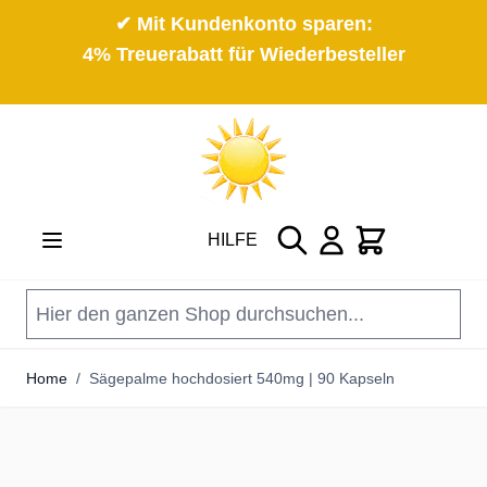
✔ Mit Kundenkonto sparen:
4% Treuerabatt für Wiederbesteller
Direkt zum Inhalt
Suche
Cart
HILFE
Home
/
Sägepalme hochdosiert 540mg | 90 Kapseln