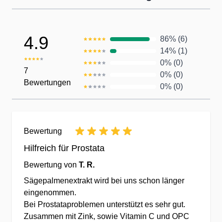
Persönlicher Kundenservice
4.9
86% (6)
14% (1)
Unser qualifiziertes Team kümmert sich
0% (0)
persönlich um Ihre Wünsche,
7
0% (0)
Bewertungen
Bestellungen & Anfragen
0% (0)
✔Telefonische Kundenbetreuung
✔Fragen Sie uns direkt vom Mobilgerät o.
Computer per Chat-Dialog an.
Bewertung
✔Kauf ohne Risiko - 14 Tage
Hilfreich für Prostata
Rückgaberecht
Bewertung von
T. R.
Der Kunde im Mittelpunkt
Sägepalmenextrakt wird bei uns schon länger
eingenommen.
Bei Prostataproblemen unterstützt es sehr gut.
✔Gemeinsam besser - wir prämieren Ihr
Zusammen mit Zink, sowie Vitamin C und OPC
Feedback zu jedem Produkt.