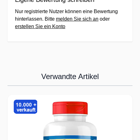
✔konsequenter Verzicht auf Zucker &
Nur registrierte Nutzer können eine Bewertung
Fructose in allen Produkten zugunsten
hinterlassen. Bitte
melden Sie sich an
oder
von antkariogenem Birkenzucker Xylit
erstellen Sie ein Konto
✔ausschliessliche Verwendung von
gentechnikfreien Zutaten &
Ausgangsstoffen
Unser Ziel: Der gesunde, top ernährte
& zufriedene Kunde!
Verwandte Artikel
Press to skip carousel