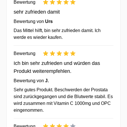
Bewertung
Kunden in ganz Europa.
sehr zufrieden damit
✔Gewinnen Sie mit uns an
Bewertung von
Urs
Lebensqualität durch optimale Ernährung!
Das Mittel hilft, bin sehr zufrieden damit. Ich
werde es wieder kaufen.
Hochwertige Rohstoffe bester Qualität mit
optimaler Bioverfügbarkeit
Bewertung
Ich bin sehr zufrieden und würden das
✔Auswahl optimaler Wirkstoffe zur
Produkt weiterempfehlen.
Erreichung des bestmöglichen
Ernährungsnutzens
Bewertung von
J.
✔optimale Bioverfügbarkeit der
Sehr gutes Produkt. Beschwerden der Prostata
Ausgangsstoffe zur Erreichung bester
sind zurückgegangen und die Blutwerte stabil. Es
Versorgung
wird zusammen mit Vitamin C 1000mg und OPC
eingenommen.
✔Überprüfung der Rezepturen durch
Lebensmittelgutachter für den
Bewertung
bestmöglichen Ernährungsnutzen