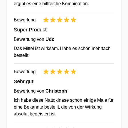
ergibt es eine hilfreiche Kombination.
✔Für jede Bestellung erhalten Sie
Treueguthaben für Ihre nächste
Bewertung
Bestellung bei uns.
Super Produkt
✔Interessante Rabatte & Staffelpreise -
Bewertung von
Udo
Sparen durch Köpfchen.
✔Günstige Preise & Eigenmarken durch
Das Mittel ist wirksam. Habe es schon mehrfach
bestellt.
weltweiten Einkauf
✔Kein Mindestbestellwert - testen Sie
Bewertung
lieber erst einmal.
Sehr gut!
Über 20 Jahre Erfahrung bei Vitaminen &
Bewertung von
Christoph
Nahrungsergänzungsmitteln
Ich habe diese Nattokinase schon einige Male für
eine Bekannte bestellt, die von der Wirkung
✔beständige Fortentwicklung &
absolut begeistert ist.
Optimierung von Produkten & Sortiment
✔durch Kommunikation mit 10.000-den