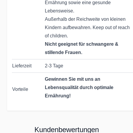
Ernährung sowie eine gesunde
Lebensweise.
Außerhalb der Reichweite von kleinen
Kindern aufbewahren. Keep out of reach
of children.
Nicht geeignet für schwangere &
stillende Frauen.
Lieferzeit
2-3 Tage
Gewinnen Sie mit uns an
Lebensqualität durch optimale
Vorteile
Ernährung!
Seit Jahrzehnten helfen wir & unsere
Partner dabei, die Ernährung unserer
Kundenbewertungen
Kunden zu optimieren: