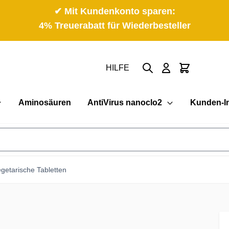
✔ Mit Kundenkonto sparen:
4% Treuerabatt für Wiederbesteller
Suche
Cart
HILFE
Aminosäuren
AntiVirus nanoclo2
Kunden-I
egetarische Tabletten