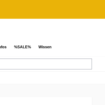
nfos
%SALE%
Wissen