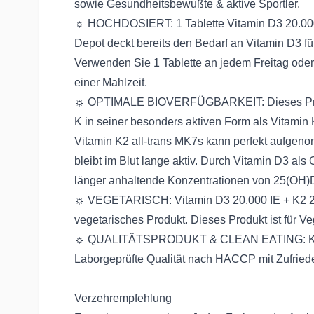
sowie Gesundheitsbewußte & aktive Sportler.
☼ HOCHDOSIERT: 1 Tablette Vitamin D3 20.000
Depot deckt bereits den Bedarf an Vitamin D3 f
Verwenden Sie 1 Tablette an jedem Freitag ode
einer Mahlzeit.
☼ OPTIMALE BIOVERFÜGBARKEIT: Dieses Prod
K in seiner besonders aktiven Form als Vitamin 
Vitamin K2 all-trans MK7s kann perfekt aufge
bleibt im Blut lange aktiv. Durch Vitamin D3 als
länger anhaltende Konzentrationen von 25(OH)D 
☼ VEGETARISCH: Vitamin D3 20.000 IE + K2 20
vegetarisches Produkt. Dieses Produkt ist für Ve
☼ QUALITÄTSPRODUKT & CLEAN EATING: Kurz
Laborgeprüfte Qualität nach HACCP mit Zufried
Verzehrempfehlung