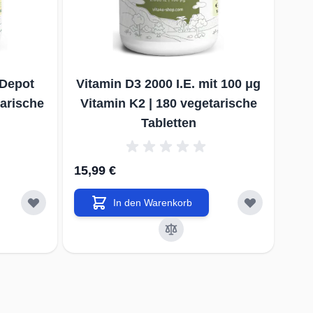
 Depot
Vitamin D3 2000 I.E. mit 100 μg
Vit
tarische
Vitamin K2 | 180 vegetarische
Vi
Tabletten
15,99 €
16,
In den Warenkorb