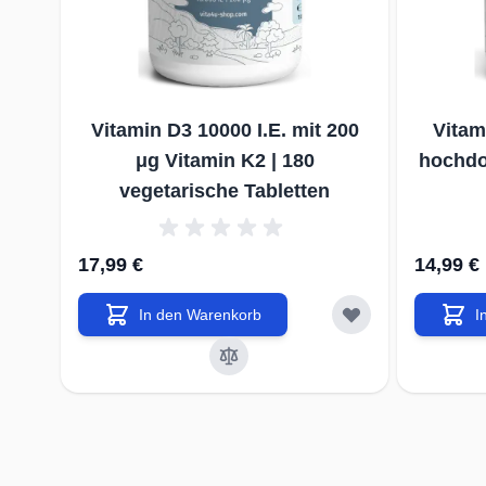
Vitamin D3 10000 I.E. mit 200
Vitam
μg Vitamin K2 | 180
hochdos
vegetarische Tabletten
17,99 €
14,99 €
In den Warenkorb
I