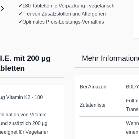
✔180 Tabletten je Verpackung - vegetarisch
✔Frei von Zusatzstoffen und Allergenen
✔Optimales Preis-Leistungs-Verhältnis
I.E. mit 200 μg
Mehr Information
bletten
Bei Amazon
B0D
μg Vitamin K2 - 180
Füllmi
Zutatenliste
Trans
ination von Vitamin
 und zusätzlich 200 μg
Wenn 
eeignet für Vegetarier
einen