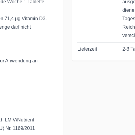
ede Woche 1 Tablette
ausge
diene
on 71,4 μg Vitamin D3.
Tages
nge darf nicht
Reich
versc
Lieferzeit
2-3 T
 zur Anwendung an
h LMIV/Nutrient
U) Nr. 1169/2011