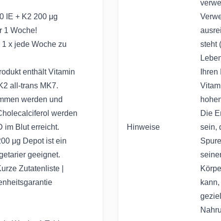
verwe
 IE + K2 200 μg
Verwe
ür 1 Woche!
ausre
r 1 x jede Woche zu
steht
Leben
ukt enthält Vitamin
Ihren
K2 all-trans MK7.
Vitam
nommen werden und
hohen
 Cholecalciferol werden
Die E
im Blut erreicht.
Hinweise
sein,
0 μg Depot ist ein
Spure
getarier geeignet.
seine
e Zutatenliste |
Körper
enheitsgarantie
kann,
gezie
Nahru