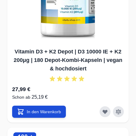
vorangegangenen Abschnitten beschrieben, sind hohe Dosen
(im vernünftigen Rahmen) sowohl von Vitamin K
als auch vo
1
Vitamin K
ungefährlich.
2
Die Funktionen des Vitamin K
2
Das
Vitamin K
gehört zu der Gruppe der fettlöslichen K-
2
Vitamine. Es handelt sich hierbei um Cofaktoren von Enzymen,
Vitamin D3 + K2 Depot | D3 10000 IE + K2
die an der Carboxylierung von bestimmten Proteinen beteiligt
200μg | 180 Depot-Kombi-Kapseln | vegan
sind.
& hochdosiert
Die Bezeichnung Vitamin K leitet sich von dem Wort
K
oagulation ab und weist auf eine der wesentlichen und zuerst
3
entdeckten Funktionen des Vitamin K hin, die Blutgerinnung
.
27,99 €
In den letzten Jahren häufen sich Studien, die darauf
25,19 €
Schon ab
hindeuten, dass Vitamin K außerdem die Knochengesundheit
verbessert, Ablagerungen von Calcium im Weichteilgewebe
In den Warenkorb
und in Gefäßen sowie das Risiko von
4,7
Herzkreislauferkrankungen reduziert
. Diese Effekte rühre
von Menachinonen (Vitamin K
) her, während die
2