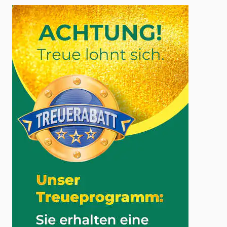
21. Thijssen, H. H. & Drittij-Reijnders, M. J. Vitamin K status in
human tissues: tissue-specific accumulation of phylloquinone and
menaquinone-4.
Br. J. Nutr.
75
, 121-127 (1996).
22. Tsukamoto, Y. Studies on action of menaquinone-7 in regulation
of bone metabolism and its preventive role of osteoporosis.
Biofactors
22
, 5-19 (2004).
23. Ushiroyama, T., Ikeda, A. & Ueki, M. Effect of continuous
combined therapy with vitamin K(2) and vitamin D(3) on bone
mineral density and coagulofibrinolysis function in postmenopausal
women.
Maturitas
41
, 211-221 (2002).
24. Yamaguchi, M. Regulatory mechanism of food factors in bone
metabolism and prevention of osteoporosis.
Yakugaku Zasshi
126
,
1117-1137 (2006).
http://www.dge.de/modules.php?
name=Content&pa=showpage&pid=4&page=14
(Stand vom 11.03.2014)
...