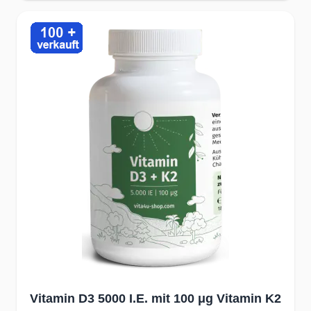
6
Venen und Arterien auf
.
An dieser Stelle möchte der Autor um einen sorgsamen
Umgang mit Medikamenten bitten. Arzneistoffe sind sehr
wichtig und können richtig angewandt das Leiden lindern und
sogar Leben retten. Es gibt jedoch eine besorgniserregende
Tendenz, Medikamente anzuwenden, nur um Symptome zu
behandeln. Rund 80 % der Pharmazeutika zielen auf diesen
Zweck ab.
Im akuten Fall ist das durchaus gerechtfertigt. Beschreitet man
aber diesen bequemen Weg zu lange, läuft man Gefahr, seiner
Gesundheit noch mehr zu schaden. Das oben genannte
Beispiel mit Cumarinen ist ein guter Beleg dafür. Wird bei
einem Menschen tatsächlich festgestellt, dass das Blut viel zu
dickflüssig ist und eine angemessen Durchblutung des Körpers
nicht mehr sichergestellt ist, dann MUSS man zu
Medikamenten greifen. Aber nur für eine kurze Zeit, um
Schlimmeres zu vermeiden. Anschließend ist zu klären, was
man am Lebensstil, meistens in der Ernährung, verändern
Vitamin D3 5000 I.E. mit 100 μg Vitamin K2
muss, um die Fließeigenschaften des Blutes zu verbessern.