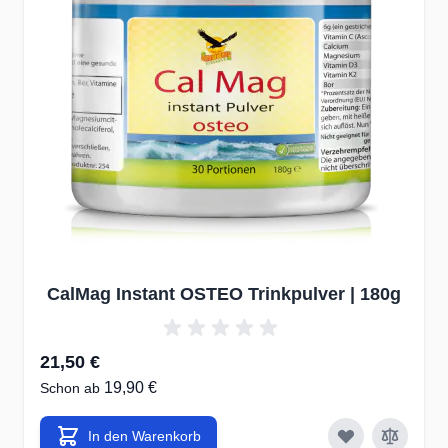
sorgt, dass Calcium aus dem Blut und den Weichteilen in die
Knochen und Zähne eingebaut wird.
Diese Theorie wurde durch Experimente an Tieren bestätigt,
die bei einem Mangel an Vitamin K
oder Vitamin-K
-
2
2
abhängigen Proteinen bemerkenswert ähnliche Symptome
zeigen, wie die Tiere, die mit sehr hohen Dosen Vitamin-D
15
behandelt wurden
.
Dr. Jeff T. Bowles, der jahrelan
theoretisch und praktisch die Anwendung hoher Dosen an
Vitamin D erforscht hat, kommt zu dem Schluss, dass man
je 10.000 IE Vitamin D
eine Kombination von 1000 µg K
3
1
1000 µg K
-MK-4 und 100 µg K
-MK-7 zu sich nehme
2
2
sollte, um unerwünschte Nebenwirkungen zu vermeiden.
CalMag Instant OSTEO Trinkpulver | 180g
Diese Mengen wären aber auch ohne die Zufuhr von Vitamin
D
zu empfehlen. Es gibt jedoch Menschen, die empfindlich au
3
zu hohe Dosen Vitamin K
-vor allem die MK-7 Variante
2
21,50 €
reagieren sollen. Es handelt sich jedoch nur um eine Person
19,90 €
Schon ab
von 100. In einem bekannt gewordenen Fall hatte ein Mann hat
mehr als
25000 µg täglich
Vitamin K
-MK-4
eingenommen
2
In den Warenkorb