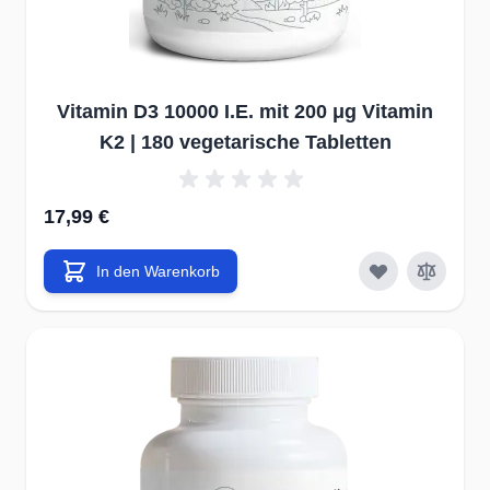
Arteriosklerose.
In unserer Nahrung ist nur wenig Vitamin K
vorhanden. Da
2
Gericht mit dem höchsten Gehalt ist japanische Natto. Es
handelt sich um vergorene Sojabohnen, die in Japan sehr
Vitamin D3 10000 I.E. mit 200 μg Vitamin
beliebt sind. 100 g Natto sollen 1100 µg MK-7 enthalten. Zum
K2 | 180 vegetarische Tabletten
Vergleich: 100 g Hartkäse enthalten rund 76 µg (94 % MK-7
und 6 % MK-4) und 100 g Sauerkraut lediglich 5 µg. Angesichts
dieser geringen Mengen ist die Einnahme von
17,99 €
Nahrungsergänzungen eine willkommene Alternative.
Trotz der Tatsache, dass Vitamin K fettlöslich ist, kann der
In den Warenkorb
Körper nur wenig davon speichern. Das meiste Vitamin K hatte
man bis jetzt in der Leber gefunden. Post-mortem –
Untersuchungen an Erwachsenen aus England ergaben einen
Wert von 2-47 pmol/g Vitamin K
, der Median lag bei 12
1
pmol/g. Das Verhältnis zwischen Phyllochinonen (Vitamin K
)
1
und Menochinonen (Vitamin K
)in der Leber ist 10 % zu 90 %,
2
das heißt, dass Vitamin K
besser gespeichert werden kann.
2
Außerdem ist Vitamin K in Herz, Bauchspeicheldrüse, Gehirn,
21