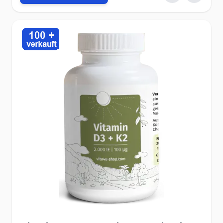
also das Vielfache der von Dr. Bowles empfohlenen Dosis. Die
Symptome entsprechen denen, eines Calciummangels:
Herzrasen, Herzklopfen und Blutdruckschwankungen. Dieser
Punkt ist hier nur der Vollständigkeit halber erläutert worden,
denn unter „normalen“ Bedingungen ist es nahezu
ausgeschlossen, dass man diese Symptome durch eine
sachgemäße Zufuhr von Vitamin K
hervorruft.
So konnt
2
auch im Rahmen mehrerer Studien, die die Toxizität hoher
Dosen von Phyllochinonen und Menachinonen untersucht
18
haben, keine tolerierbare Obergrenze festgelegt werden
.
Eine Reihe weiterer Untersuchungen mit Dosen von 45 mg
bis 135 mg Vitamin K
(als MK-4) täglich, haben kein
2
2,23
Gefahr einer erhöhten Blutgerinnung zeigen können
.
In den 1990er Jahren gab es Berichte über einen möglichen
Zusammenhang zwischen Injektionen von Vitamin K an
Neugeborenen und dem Auftreten von unterschiedlichen
Formen von Krebs bei Kindern. Diese Behauptung konnte
jedoch widerlegt werden. Zwei große retrospektive Studien aus
den USA und Schweden an 54000 und 1,3 Millionen Kindern