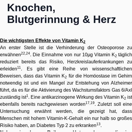
Knochen,
Blutgerinnung & Herz
Die wichtigsten Effekte von Vitamin K
2
An erster Stelle ist die Verhinderung der Osteoporose zu
22,24
erwähnen
. Die Einnahme von nur 10µg Vitamin K
täglich
2
reduziert bereits das Risiko, Herzkreislauferkrankungen zu
11
erleiden
. Es gibt eine Reihe von wissenschaftlichen
Beweisen, dass das Vitamin K
für die Homöostase im Gehir
2
notwendig ist und ein Mangel zur Entstehung von Alzheimer
führt, da es für die Aktivierung des Wachstumsfaktors Gas 6/Axl
1
zuständig ist
. Eine antikarzinogene Wirkung des Vitamin K
ist
2
17,19
ebenfalls bereits nachgewiesen worden
. Zuletzt soll eine
Untersuchung erwähnt werden, die gezeigt hat, dass
Menschen mit hohem Vitamin-K-Gehalt ein nur halb so großes
13
Risiko haben, an Diabetes Typ 2 zu erkranken
.