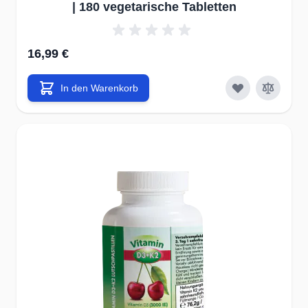
| 180 vegetarische Tabletten
Meist reichen schon wenige Korrekturen aus: Die oft zitierte
gesunde Ernährung mit reduziertem Fleischkonsum, täglich 3-5
Portionen rohes Gemüse und Obst (wie von der WHO
16,99 €
empfohlen) sowie ausreichend Omega-3-Fettsäuren.
Versucht man ein „unliebsames“, meist aber sinnvolles
In den Warenkorb
kompensatorisches Symptom mithilfe von Pharmazeutika
auszuschalten, werden gleichzeitig etliche weitere
lebensnotwendige Reaktionen im Körper blockiert. Vieles
davon wird im Rahmen der üblichen Untersuchungen zur
Sicherheit der Medikamente nicht berücksichtigt, weil die
Auswirkung entweder selten vorkommen oder durch
zusätzliche Faktoren verstärkt werden müssen, ehe sie erkannt
werden kann. So bewirk Histamin (ein Signalmolekül für Streß)
wenn es zum Beispiel im Blut der Extremitäten auftaucht, dass
die Poren in den Wänden der Blutgefäße sich weiten und es
als Folge zu einer Schwellung kommt. Das ist nach dem
Kontakt mit einer Brennessel der Fall. Wird das Molekül aber
im Gehirn freigesetzt, dann verstärkt es den Nährstofffluß, um