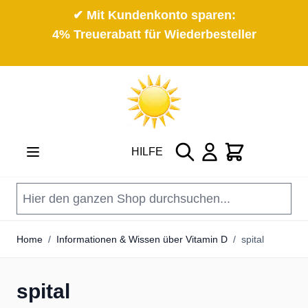
✔ Mit Kundenkonto sparen:
4% Treuerabatt für Wiederbesteller
Direkt zum Inhalt
Suche
Cart
HILFE
Home
/
Informationen & Wissen über Vitamin D
/
spital
spital