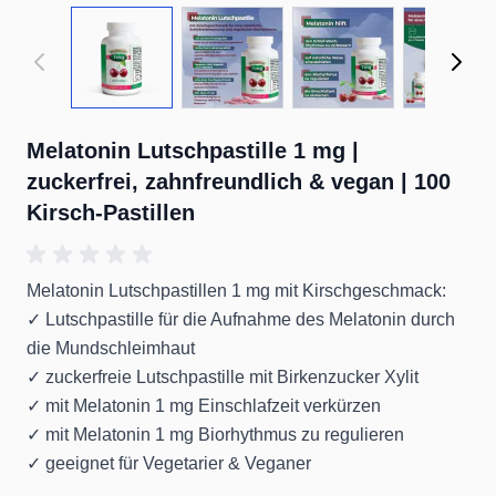
View larger image
View larger image
View larger image
View 
Melatonin Lutschpastille 1 mg |
zuckerfrei, zahnfreundlich & vegan | 100
Kirsch-Pastillen
Melatonin Lutschpastillen 1 mg mit Kirschgeschmack:
✓ Lutschpastille für die Aufnahme des Melatonin durch
die Mundschleimhaut
✓ zuckerfreie Lutschpastille mit Birkenzucker Xylit
✓ mit Melatonin 1 mg Einschlafzeit verkürzen
✓ mit Melatonin 1 mg Biorhythmus zu regulieren
✓ geeignet für Vegetarier & Veganer