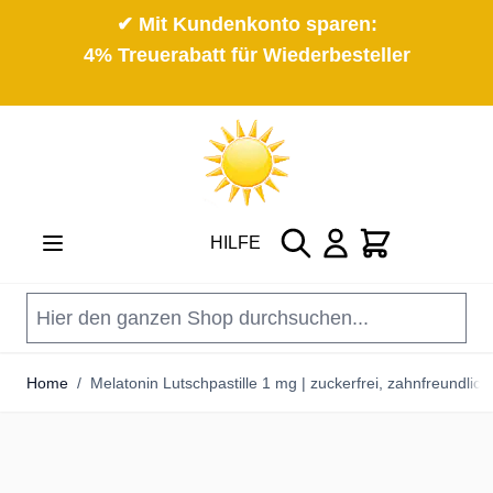
✔ Mit Kundenkonto sparen:
4% Treuerabatt für Wiederbesteller
Direkt zum Inhalt
Suche
Cart
HILFE
Home
/
Melatonin Lutschpastille 1 mg | zuckerfrei, zahnfreundlich