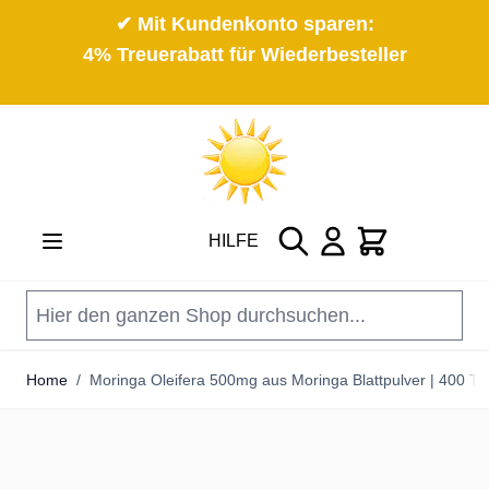
✔ Mit Kundenkonto sparen:
4% Treuerabatt für Wiederbesteller
Direkt zum Inhalt
Suche
Cart
HILFE
Home
/
Moringa Oleifera 500mg aus Moringa Blattpulver | 400 Ta