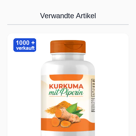
Bestellungen & Anfragen
✔Telefonische Kundenbetreuung
Verwandte Artikel
✔Fragen Sie uns direkt vom
Mobilgerät o. Computer per Chat-
Press to skip carousel
Dialog an.
✔Kauf ohne Risiko - 14 Tage
Rückgaberecht
Der Kunde im Mittelpunkt
✔Gemeinsam besser - wir prämieren
Ihr Feedback zu jedem Produkt.
✔Für jede Bestellung erhalten Sie
Treueguthaben für Ihre nächste
Bestellung bei uns.
✔Interessante Rabatte &