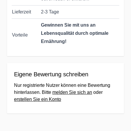
Lieferzeit
2-3 Tage
Gewinnen Sie mit uns an
Lebensqualität durch optimale
Vorteile
Ernährung!
Seit Jahrzehnten helfen wir &
unsere Partner dabei, die
Eigene Bewertung schreiben
Ernährung unserer Kunden zu
Nur registrierte Nutzer können eine Bewertung
optimieren:
hinterlassen. Bitte
melden Sie sich an
oder
erstellen Sie ein Konto
Persönlicher Kundenservice
Unser qualifiziertes Team kümmert
sich persönlich um Ihre Wünsche,