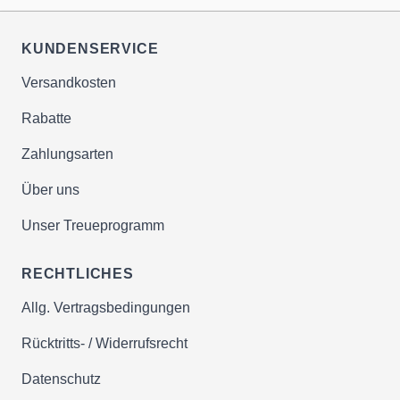
Hilfsstoffe ohne Ernährungsnutzen
KUNDENSERVICE
✔Verzicht auf verdächtige Farb-,
Versandkosten
Hilfs- & Füllstoffe
✔konsequenter Verzicht auf Zucker &
Rabatte
Fructose in allen Produkten
Zahlungsarten
zugunsten von antkariogenem
Birkenzucker Xylit
Über uns
✔ausschliessliche Verwendung von
Unser Treueprogramm
gentechnikfreien Zutaten &
Ausgangsstoffen
RECHTLICHES
Unser Ziel: Der gesunde, top
Allg. Vertragsbedingungen
ernährte & zufriedene Kunde!
Rücktritts- / Widerrufsrecht
Datenschutz