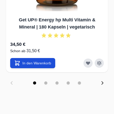
bestmöglichen Ernährungsnutzen
Herstellung in innovativen &
Get UP® Energy hp Multi Vitamin &
zertifizierten Lebensmittelbetrieben
Mineral | 180 Kapseln | vegetarisch
✔ausgewählte Rohstoffe
34,50 €
renommierter Produzenten mit hoher
31,50 €
Schon ab
Bioverfügbarkeit
✔unter Beachtung höchster
In den Warenkorb
Qualitätsstandards (HACCP, GMP,
IFS)
✔hygienisch produziert auf
modernsten Produktionsanlagen in
DE, NL, UK, US.
Wir verzichten auf unnötige Zutaten &