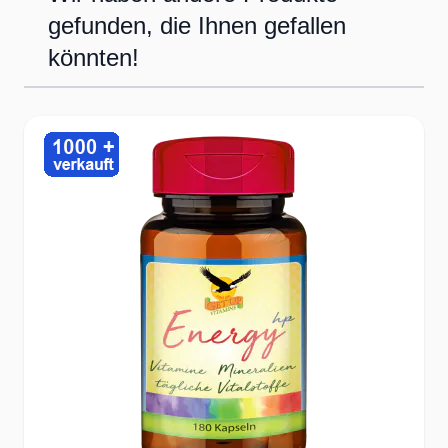
✔Gewinnen Sie mit uns an
gefunden, die Ihnen gefallen
Lebensqualität durch optimale
könnten!
Ernährung!
Press to skip carousel
Hochwertige Rohstoffe bester
Qualität mit optimaler
Bioverfügbarkeit
✔Auswahl optimaler Wirkstoffe zur
Erreichung des bestmöglichen
Ernährungsnutzens
✔optimale Bioverfügbarkeit der
Ausgangsstoffe zur Erreichung bester
Versorgung
✔Überprüfung der Rezepturen durch
Lebensmittelgutachter für den