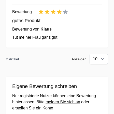
Feedback zu jedem Produkt.
Bewertung
✔Für jede Bestellung erhalten Sie
Treueguthaben für Ihre nächste Bestellu
gutes Produkt
uns.
Bewertung von
Klaus
✔Interessante Rabatte & Staffelpreise -
Tut meiner Frau ganz gut
Sparen durch Köpfchen.
✔Günstige Preise & Eigenmarken durch
weltweiten Einkauf
2 Artikel
Anzeigen
✔Kein Mindestbestellwert - testen Sie li
erst einmal.
Über 20 Jahre Erfahrung bei Vitaminen 
Eigene Bewertung schreiben
Nahrungsergänzungsmitteln
Nur registrierte Nutzer können eine Bewertung
hinterlassen. Bitte
melden Sie sich an
oder
✔beständige Fortentwicklung & Optimie
erstellen Sie ein Konto
von Produkten & Sortiment