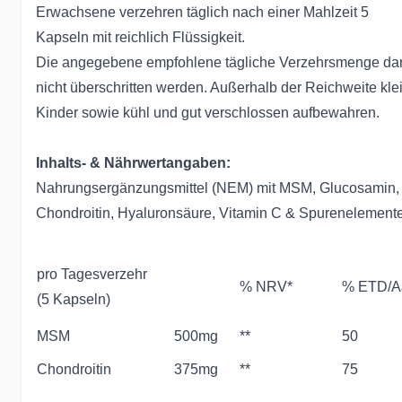
Erwachsene verzehren täglich nach einer Mahlzeit 5
Kapseln mit reichlich Flüssigkeit.
Die angegebene empfohlene tägliche Verzehrsmenge dar
nicht überschritten werden. Außerhalb der Reichweite kle
Kinder sowie kühl und gut verschlossen aufbewahren.
Inhalts- & Nährwertangaben:
Nahrungsergänzungsmittel (NEM) mit MSM, Glucosamin,
Chondroitin, Hyaluronsäure, Vitamin C & Spurenelement
pro Tagesverzehr
% NRV*
% ETD/A
(5 Kapseln)
MSM
500mg
**
50
Chondroitin
375mg
**
75