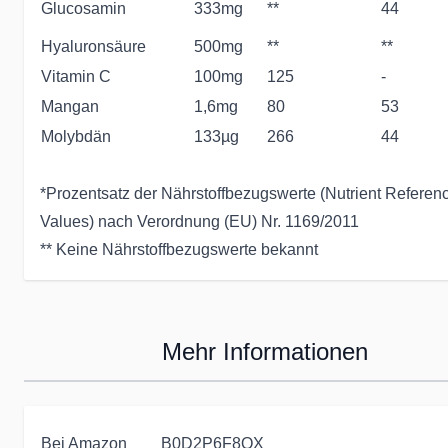
Glucosamin
333mg
**
4
4
Hyaluronsäure
500mg
**
**
Vitamin C
100mg
125
-
Mangan
1,6mg
80
53
Molybdän
133µg
266
44
*Prozentsatz der Nährstoffbezugswerte (Nutrient Referen
Values) nach Verordnung (EU) Nr. 1169/2011
** Keine Nährstoffbezugswerte bekannt
Mehr Informationen
Bei Amazon
B0D2P6F8QX