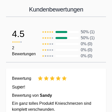
Partner dabei, die Ernährung unserer
Kundenbewertungen
Kunden zu optimieren:
Persönlicher Kundenservice
4.5
50% (1)
50% (1)
Unser qualifiziertes Team kümmert sich
0% (0)
persönlich um Ihre Wünsche, Bestellun
2
0% (0)
Bewertungen
Anfragen
0% (0)
✔Telefonische Kundenbetreuung
✔Fragen Sie uns direkt vom Mobilgerät 
Computer per Chat-Dialog an.
Bewertung
✔Kauf ohne Risiko - 14 Tage Rückgaber
Super!
Bewertung von
Sandy
Der Kunde im Mittelpunkt
Ein ganz tolles Produkt! Knieschmerzen sind
komplett verschwunden.
✔Gemeinsam besser - wir prämieren Ihr