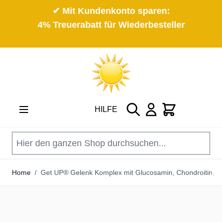
✔ Mit Kundenkonto sparen:
4% Treuerabatt für Wiederbesteller
Direkt zum Inhalt
Suche
Cart
HILFE
Home
/
Get UP® Gelenk Komplex mit Glucosamin, Chondroitin, 