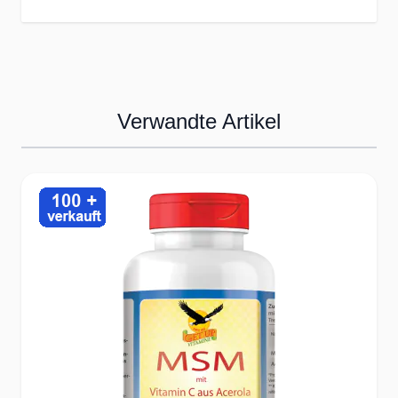
✔durch Kommunikation mit 10.000-den
Kunden in ganz Europa.
✔Gewinnen Sie mit uns an Lebensqualit
durch optimale Ernährung!
Verwandte Artikel
Hochwertige Rohstoffe bester Qualität mi
optimaler Bioverfügbarkeit
Press to skip carousel
✔Auswahl optimaler Wirkstoffe zur Erre
des bestmöglichen Ernährungsnutzens
✔optimale Bioverfügbarkeit der
Ausgangsstoffe zur Erreichung bester
Versorgung
✔Überprüfung der Rezepturen durch
Lebensmittelgutachter für den bestmögl
Ernährungsnutzen