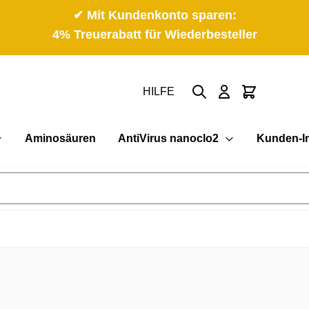
✔ Mit Kundenkonto sparen:
4% Treuerabatt für Wiederbesteller
Suche
Cart
HILFE
Aminosäuren
AntiVirus nanoclo2
Kunden-I