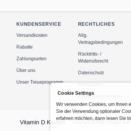
KUNDENSERVICE
RECHTLICHES
Versandkosten
Allg.
Vertragsbedingungen
Rabatte
Rücktritts- /
Zahlungsarten
Widerrufsrecht
Über uns
Datenschutz
Unser Treueprogramm
Impressum
Cookie Settings
Kundenbewertungen
Wir verwenden Cookies, um Ihnen ei
Sie der Verwendung optionaler Cook
erfahren möchten, dann lesen SIe b
Vitamin D Kaufen
Copyright © 2026 Octagon Ind. L