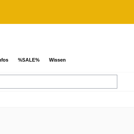
nfos
%SALE%
Wissen