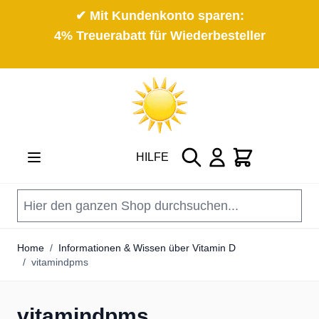
✔ Mit Kundenkonto sparen:
4% Treuerabatt für Wiederbesteller
Direkt zum Inhalt
Suche
Cart
HILFE
Home
/
Informationen & Wissen über Vitamin D
/
vitamindpms
vitamindpms