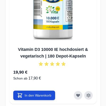
Vitamin D3 10000 IE hochdosiert &
V
vegetarisch | 180 Depot-Kapseln
19,90 €
1
17,90 €
Schon ab
Sc
In den Warenkorb