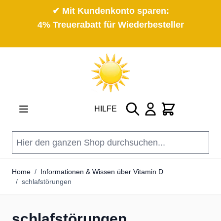
✔ Mit Kundenkonto sparen:
4% Treuerabatt für Wiederbesteller
Direkt zum Inhalt
Suche
Cart
HILFE
Home
/
Informationen & Wissen über Vitamin D
/
schlafstörungen
schlafstörungen