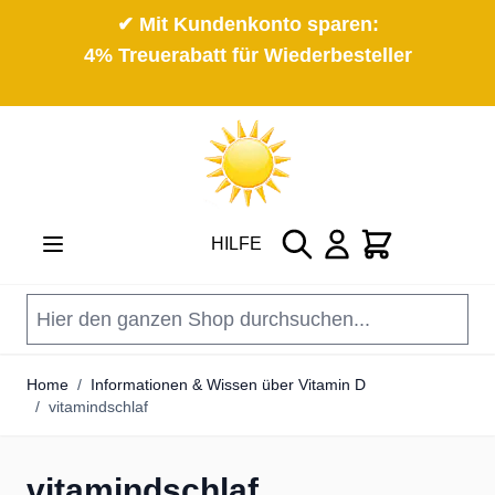
✔ Mit Kundenkonto sparen:
4% Treuerabatt für Wiederbesteller
Direkt zum Inhalt
Suche
Cart
HILFE
Home
/
Informationen & Wissen über Vitamin D
/
vitamindschlaf
vitamindschlaf